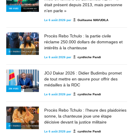
était présent depuis 2013, mais personne
180
VUES
© LUMUMBA VEA
n’en parle »
Le
6 août 2026
par
Guillaume MAVUDILA
Procès Rebo Tchulo : la partie civile
réclame 250.000 dollars de dommages et
intérêts à la chanteuse
224
VUES
© AGENCE CONGOLAISE DE PRESSE
Le
6 août 2026
par
cynthiche Pandi
JOJ Dakar 2026 : Didier Budimbu promet
de tout mettre en œuvre pour offrir des
médailles à la RDC
236
VUES
© WIKIPÉDIA
Le
6 août 2026
par
cynthiche Pandi
Procès Rebo Tchulo : l’heure des plaidoiries
sonne, la chanteuse joue une étape
décisive devant la justice militaire
215
VUES
© AGENCE CONGOLAISE DE PRESSE
Le
6 août 2026
par
cynthiche Pandi