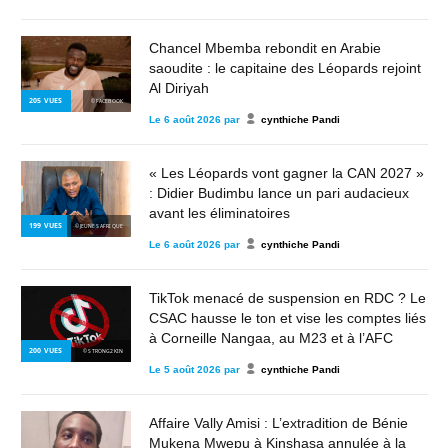
Chancel Mbemba rebondit en Arabie
saoudite : le capitaine des Léopards rejoint
Al Diriyah
205
VUES
© FACEBOOK
Le
6 août 2026
par
cynthiche Pandi
« Les Léopards vont gagner la CAN 2027 »
: Didier Budimbu lance un pari audacieux
avant les éliminatoires
199
VUES
© JEUNES AFRIQUE
Le
6 août 2026
par
cynthiche Pandi
TikTok menacé de suspension en RDC ? Le
CSAC hausse le ton et vise les comptes liés
à Corneille Nangaa, au M23 et à l’AFC
200
VUES
© STRONG2KIN
Le
5 août 2026
par
cynthiche Pandi
Affaire Vally Amisi : L’extradition de Bénie
Mukena Mwepu à Kinshasa annulée à la