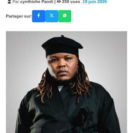
Par
cynthiche Pandi
|
259
vues
19 juin 2026
Partager sur: