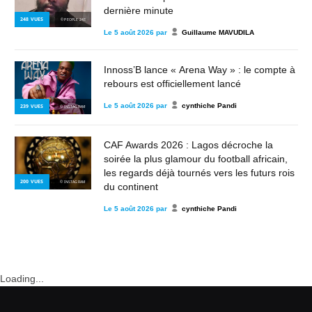
dernière minute
248
VUES
© PEOPLE 243
Le
5 août 2026
par
Guillaume MAVUDILA
Innoss’B lance « Arena Way » : le compte à
rebours est officiellement lancé
Le
5 août 2026
par
cynthiche Pandi
239
VUES
© INSTAGRAM
CAF Awards 2026 : Lagos décroche la
soirée la plus glamour du football africain,
les regards déjà tournés vers les futurs rois
200
VUES
© INSTAGRAM
du continent
Le
5 août 2026
par
cynthiche Pandi
Loading...