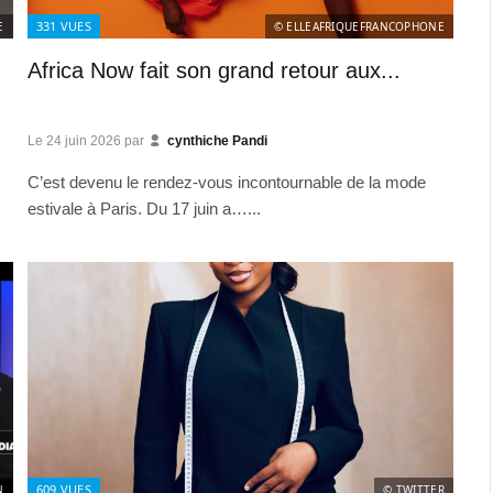
331
VUES
E
© ELLEAFRIQUEFRANCOPHONE
Africa Now fait son grand retour aux...
Le
24 juin 2026
par
cynthiche Pandi
C’est devenu le rendez-vous incontournable de la mode
estivale à Paris. Du 17 juin a…...
609
VUES
N
© TWITTER