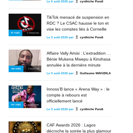
Le
6 août 2026
par
cynthiche Pandi
TikTok menacé de suspension en
RDC ? Le CSAC hausse le ton et
vise les comptes liés à Corneille
87
VUES
© STRONG2KIN
Nangaa, au M23 et à l’AFC
Le
5 août 2026
par
cynthiche Pandi
Affaire Vally Amisi : L’extradition de
Bénie Mukena Mwepu à Kinshasa
annulée à la dernière minute
144
VUES
© PEOPLE 243
Le
5 août 2026
par
Guillaume MAVUDILA
Innoss’B lance « Arena Way » : le
compte à rebours est
officiellement lancé
141
VUES
© INSTAGRAM
Le
5 août 2026
par
cynthiche Pandi
CAF Awards 2026 : Lagos
décroche la soirée la plus glamour