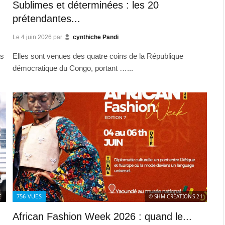
Sublimes et déterminées : les 20
prétendantes...
Le
4 juin 2026
par
cynthiche Pandi
as
Elles sont venues des quatre coins de la République
démocratique du Congo, portant …...
756
VUES
E
© SHM CRÉATIONS 21
African Fashion Week 2026 : quand le...