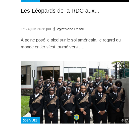
Les Léopards de la RDC aux...
Le
24 juin 2026
par
cynthiche Pandi
À peine posé le pied sur le sol américain, le regard du
monde entier s’est tourné vers …...
508
VUES
© CA