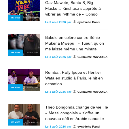
Gaz Mawete, Bantu B, Big
Flacko… Kinshasa s’apprête à
vibrer au rythme de « Congo
347
VUES
© CONGO PROFOND
Mboka Ya Vibe »
Le
3 août 2026
par
cynthiche Pandi
Bakole en colère contre Bénie
Mukena Mwepu : « Tueur, qu’on
me laisse même une minute
313
VUES
© PEOPLE 243
contre toi »
Le
3 août 2026
par
Guillaume MAVUDILA
Rumba : Fally Ipupa et Héritier
Wata en studio à Paris, le hit en
gestation
338
VUES
© PEOPLE 243
Le
3 août 2026
par
Guillaume MAVUDILA
Théo Bongonda change de vie : le
« Messi congolais » s’offre un
nouveau défi en Arabie saoudite
303
VUES
© POTENTIEL.CD
Le
3 août 2026
par
cynthiche Pandi