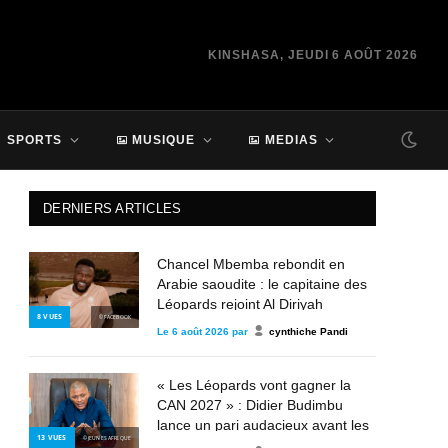
KINSHASA, JEUDI 6 AOÛT 2026
SPORTS
MUSIQUE
MEDIAS
DERNIERS ARTICLES
Chancel Mbemba rebondit en
Arabie saoudite : le capitaine des
Léopards rejoint Al Diriyah
8
VUES
© FACEBOOK
Le
6 août 2026
par
cynthiche Pandi
« Les Léopards vont gagner la
CAN 2027 » : Didier Budimbu
lance un pari audacieux avant les
13
VUES
© JEUNES AFRIQUE
éliminatoires