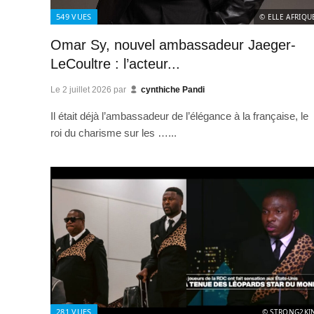
549
VUES
© ELLE AFRIQU
Omar Sy, nouvel ambassadeur Jaeger-
LeCoultre : l’acteur...
Le
2 juillet 2026
par
cynthiche Pandi
Il était déjà l’ambassadeur de l’élégance à la française, le
roi du charisme sur les …...
281
VUES
© STRONG2KI