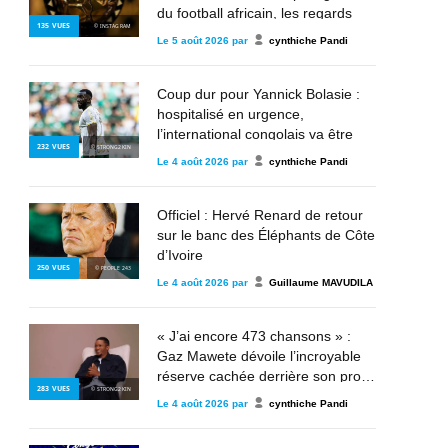
du football africain, les regards
135
VUES
© INSTAGRAM
déjà tournés vers les futurs rois du
Le
5 août 2026
par
cynthiche Pandi
continent
Coup dur pour Yannick Bolasie :
hospitalisé en urgence,
l’international congolais va être
232
VUES
© STRONG2KIN
opéré au Brésil
Le
4 août 2026
par
cynthiche Pandi
Officiel : Hervé Renard de retour
sur le banc des Éléphants de Côte
d’Ivoire
250
VUES
© PEOPLE 243
Le
4 août 2026
par
Guillaume MAVUDILA
« J’ai encore 473 chansons » :
Gaz Mawete dévoile l’incroyable
réserve cachée derrière son projet
283
VUES
© STRONG2KIN
Prototype Indusa
Le
4 août 2026
par
cynthiche Pandi