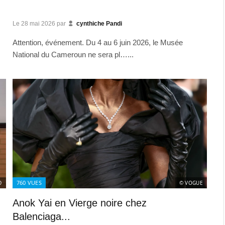
Le
28 mai 2026
par
cynthiche Pandi
Attention, événement. Du 4 au 6 juin 2026, le Musée
National du Cameroun ne sera pl…...
760
VUES
D
© VOGUE
Anok Yai en Vierge noire chez
Balenciaga...