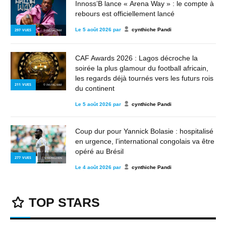
Innoss’B lance « Arena Way » : le compte à
rebours est officiellement lancé
Le
5 août 2026
par
cynthiche Pandi
297
VUES
© INSTAGRAM
CAF Awards 2026 : Lagos décroche la
soirée la plus glamour du football africain,
les regards déjà tournés vers les futurs rois
211
VUES
© INSTAGRAM
du continent
Le
5 août 2026
par
cynthiche Pandi
Coup dur pour Yannick Bolasie : hospitalisé
en urgence, l’international congolais va être
opéré au Brésil
277
VUES
© STRONG2KIN
Le
4 août 2026
par
cynthiche Pandi
TOP STARS