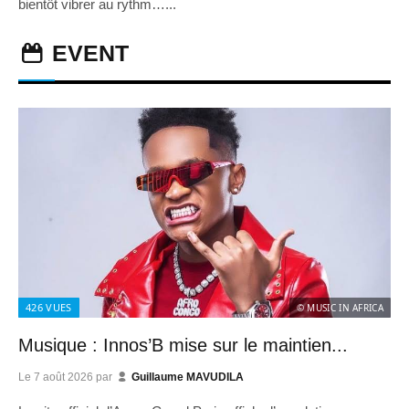
bientôt vibrer au rythm…...
EVENT
426
VUES
© MUSIC IN AFRICA
Musique : Innos’B mise sur le maintien...
Le
7 août 2026
par
Guillaume MAVUDILA