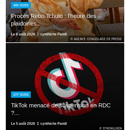
400
VUES
Procès Rebo Tchulo : l’heure des
plaidoiries...
Le
6 août 2026
cynthiche Pandi
© AGENCE CONGOLAISE DE PRESSE
277
VUES
TikTok menacé de suspension en RDC
?...
Le
5 août 2026
cynthiche Pandi
© STRONG2KIN