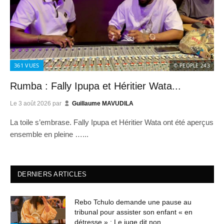
361
VUES
© PEOPLE 243
Rumba : Fally Ipupa et Héritier Wata...
Le
3 août 2026
par
Guillaume MAVUDILA
La toile s’embrase. Fally Ipupa et Héritier Wata ont été aperçus
ensemble en pleine …...
DERNIERS ARTICLES
Rebo Tchulo demande une pause au
tribunal pour assister son enfant « en
détresse » : Le juge dit non