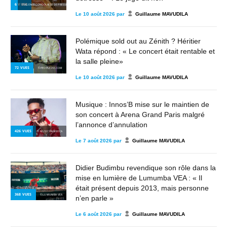
6
VUES
© AGENCE CONGOLAISE DE PRESSE
Le
10 août 2026
par
Guillaume MAVUDILA
Polémique sold out au Zénith ? Héritier
Wata répond : « Le concert était rentable et
la salle pleine»
72
VUES
© PEOPLE243.COM
Le
10 août 2026
par
Guillaume MAVUDILA
Musique : Innos’B mise sur le maintien de
son concert à Arena Grand Paris malgré
l’annonce d’annulation
426
VUES
© MUSIC IN AFRICA
Le
7 août 2026
par
Guillaume MAVUDILA
Didier Budimbu revendique son rôle dans la
mise en lumière de Lumumba VEA : « Il
était présent depuis 2013, mais personne
368
VUES
© LUMUMBA VEA
n’en parle »
Le
6 août 2026
par
Guillaume MAVUDILA