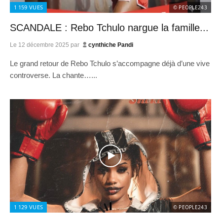
1 159
VUES
© PEOPLE243
SCANDALE : Rebo Tchulo nargue la famille...
Le
12 décembre 2025
par
cynthiche Pandi
Le grand retour de Rebo Tchulo s’accompagne déjà d’une vive
controverse. La chante…...
1 129
VUES
© PEOPLE243