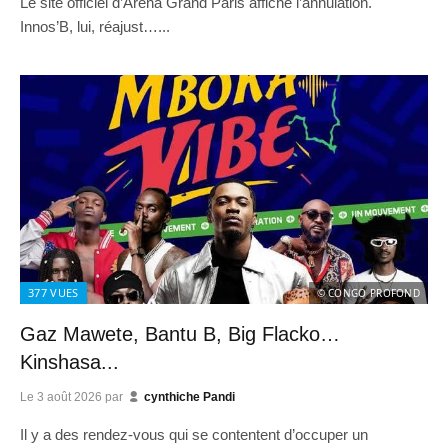
Le site officiel d’Arena Grand Paris affiche l’annulation.
Innos’B, lui, réajust…...
377
VUES
© CONGO PROFOND
Gaz Mawete, Bantu B, Big Flacko…
Kinshasa...
Le
3 août 2026
par
cynthiche Pandi
Il y a des rendez-vous qui se contentent d’occuper un