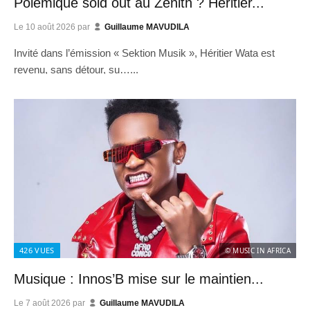
Polémique sold out au Zénith ? Héritier...
Le
10 août 2026
par
Guillaume MAVUDILA
Invité dans l’émission « Sektion Musik », Héritier Wata est
revenu, sans détour, su…...
426
VUES
© MUSIC IN AFRICA
Musique : Innos’B mise sur le maintien...
Le
7 août 2026
par
Guillaume MAVUDILA