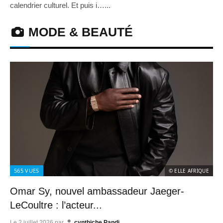
calendrier culturel. Et puis i…...
MODE & BEAUTÉ
565
VUES
© ELLE AFRIQUE
Omar Sy, nouvel ambassadeur Jaeger-
LeCoultre : l’acteur...
Le
2 juillet 2026
par
cynthiche Pandi