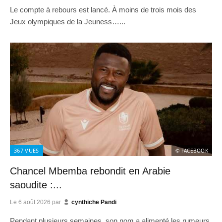
Le compte à rebours est lancé. À moins de trois mois des
Jeux olympiques de la Jeuness…...
367
VUES
© FACEBOOK
Chancel Mbemba rebondit en Arabie
saoudite :...
Le
6 août 2026
par
cynthiche Pandi
Pendant plusieurs semaines, son nom a alimenté les rumeurs