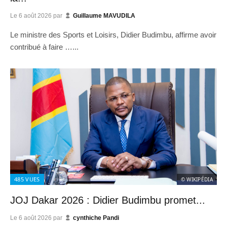
Le
6 août 2026
par
Guillaume MAVUDILA
Le ministre des Sports et Loisirs, Didier Budimbu, affirme avoir
contribué à faire …...
485
VUES
© WIKIPÉDIA
JOJ Dakar 2026 : Didier Budimbu promet...
Le
6 août 2026
par
cynthiche Pandi