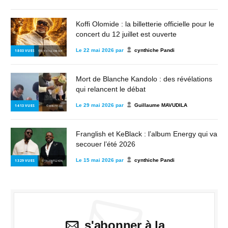
Koffi Olomide : la billetterie officielle pour le
concert du 12 juillet est ouverte
Le
22 mai 2026
par
cynthiche Pandi
1 803
VUES
© KOFFI OLOMIDE
Mort de Blanche Kandolo : des révélations
qui relancent le débat
Le
29 mai 2026
par
Guillaume MAVUDILA
1 413
VUES
© MBOTE.CD
Franglish et KeBlack : l’album Energy qui va
secouer l’été 2026
Le
15 mai 2026
par
cynthiche Pandi
1 329
VUES
© TALENTS2KIN
s'abonner à la