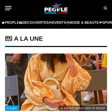
PEOPLE
DECOUVERTES
EVENTS
MODE & BEAUTE
SPOR
A LA UNE
6
VUES
© AGENCE CONGOLAISE DE PRESSE