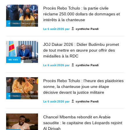
Procès Rebo Tchulo : la partie civile
réclame 250.000 dollars de dommages et
intérêts à la chanteuse
477
VUES
© AGENCE CONGOLAISE DE PRESSE
Le
6 août 2026
par
cynthiche Pandi
JOJ Dakar 2026 : Didier Budimbu promet
de tout mettre en œuvre pour offrir des
médailles à la RDC
485
VUES
© WIKIPÉDIA
Le
6 août 2026
par
cynthiche Pandi
Procès Rebo Tchulo : l’heure des plaidoiries
sonne, la chanteuse joue une étape
décisive devant la justice militaire
400
VUES
© AGENCE CONGOLAISE DE PRESSE
Le
6 août 2026
par
cynthiche Pandi
Chancel Mbemba rebondit en Arabie
saoudite : le capitaine des Léopards rejoint
Al Diriyah