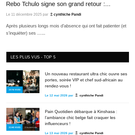
Rebo Tchulo signe son grand retour :...
Le
11 décembre 2025
par
cynthiche Pandi
Après plusieurs longs mois d’absence qui ont fait patienter (et
s’inquiéter) ses …...
LES PLUS VUS - TOP 5
Un nouveau restaurant ultra chic ouvre ses
portes, soirée VIP et chef sud-africain au
rendez-vous !
2 516
VUES
© STRONG2KIN
Le
12 mai 2026
par
cynthiche Pandi
Pain Quotidien débarque à Kinshasa :
l’ambiance chic belge fait craquer les
influenceurs !
2 245
VUES
© TALENTS2KIN
Le
13 mai 2026
par
cynthiche Pandi