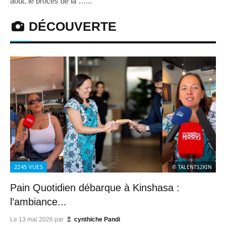
août, le procès de la …...
DÉCOUVERTE
2245
VUES
© TALENTS2KIN
Pain Quotidien débarque à Kinshasa :
l’ambiance...
Le
13 mai 2026
par
cynthiche Pandi