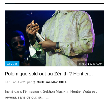
72
VUES
© PEOPLE243.COM
Polémique sold out au Zénith ? Héritier...
Le
10 août 2026
par
Guillaume MAVUDILA
Invité dans l’émission « Sektion Musik », Héritier Wata est
revenu, sans détour, su…...