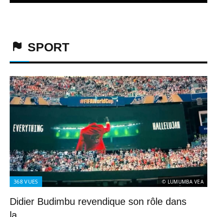
SPORT
368
VUES
© LUMUMBA VEA
Didier Budimbu revendique son rôle dans
la...