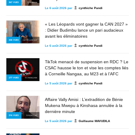
367
VUES
© FACEBOOK
Le
6 août 2026
par
cynthiche Pandi
« Les Léopards vont gagner la CAN 2027 »
: Didier Budimbu lance un pari audacieux
avant les éliminatoires
358
VUES
© JEUNES AFRIQUE
Le
6 août 2026
par
cynthiche Pandi
TikTok menacé de suspension en RDC ? Le
CSAC hausse le ton et vise les comptes liés
à Corneille Nangaa, au M23 et à l’AFC
277
VUES
© STRONG2KIN
Le
5 août 2026
par
cynthiche Pandi
Affaire Vally Amisi : L’extradition de Bénie
Mukena Mwepu à Kinshasa annulée à la
dernière minute
316
VUES
© PEOPLE 243
Le
5 août 2026
par
Guillaume MAVUDILA