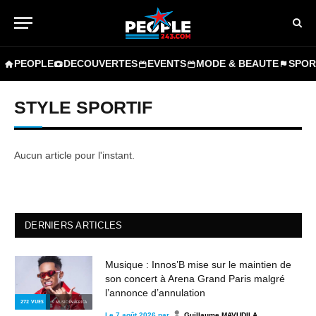
PEOPLE
DECOUVERTES
EVENTS
MODE & BEAUTE
SPOR
STYLE SPORTIF
Aucun article pour l'instant.
DERNIERS ARTICLES
Musique : Innos’B mise sur le maintien de
son concert à Arena Grand Paris malgré
l’annonce d’annulation
272
VUES
© MUSIC IN AFRICA
Le
7 août 2026
par
Guillaume MAVUDILA