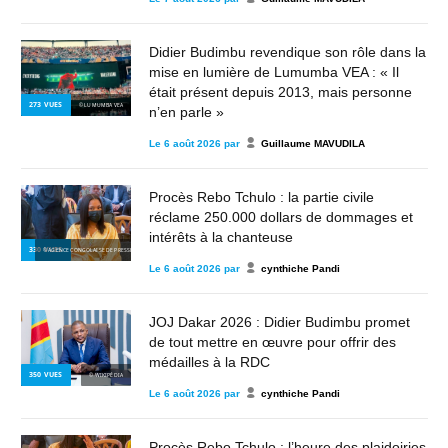
Didier Budimbu revendique son rôle dans la
mise en lumière de Lumumba VEA : « Il
était présent depuis 2013, mais personne
273
VUES
© LUMUMBA VEA
n’en parle »
Le
6 août 2026
par
Guillaume MAVUDILA
Procès Rebo Tchulo : la partie civile
réclame 250.000 dollars de dommages et
intérêts à la chanteuse
330
VUES
© AGENCE CONGOLAISE DE PRESSE
Le
6 août 2026
par
cynthiche Pandi
JOJ Dakar 2026 : Didier Budimbu promet
de tout mettre en œuvre pour offrir des
médailles à la RDC
350
VUES
© WIKIPÉDIA
Le
6 août 2026
par
cynthiche Pandi
Procès Rebo Tchulo : l’heure des plaidoiries