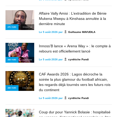
Affaire Vally Amisi : L’extradition de Bénie
Mukena Mwepu à Kinshasa annulée à la
dernière minute
275
VUES
© PEOPLE 243
Le
5 août 2026
par
Guillaume MAVUDILA
Innoss’B lance « Arena Way » : le compte à
rebours est officiellement lancé
Le
5 août 2026
par
cynthiche Pandi
268
VUES
© INSTAGRAM
CAF Awards 2026 : Lagos décroche la
soirée la plus glamour du football africain,
les regards déjà tournés vers les futurs rois
208
VUES
© INSTAGRAM
du continent
Le
5 août 2026
par
cynthiche Pandi
Coup dur pour Yannick Bolasie : hospitalisé