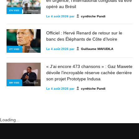
en urgence, l’international congolais va être
opéré au Brésil
274
VUES
© STRONG2KIN
Le
4 août 2026
par
cynthiche Pandi
Officiel : Hervé Renard de retour sur le
banc des Éléphants de Côte d’Ivoire
Le
4 août 2026
par
Guillaume MAVUDILA
277
VUES
© PEOPLE 243
« J’ai encore 473 chansons » : Gaz Mawete
dévoile l’incroyable réserve cachée derrière
son projet Prototype Indusa
309
VUES
© STRONG2KIN
Le
4 août 2026
par
cynthiche Pandi
Loading...