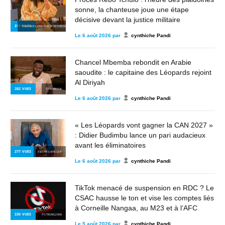
sonne, la chanteuse joue une étape
décisive devant la justice militaire
311
VUES
© AGENCE CONGOLAISE DE PRESSE
Le
6 août 2026
par
cynthiche Pandi
Chancel Mbemba rebondit en Arabie
saoudite : le capitaine des Léopards rejoint
Al Diriyah
282
VUES
© FACEBOOK
Le
6 août 2026
par
cynthiche Pandi
« Les Léopards vont gagner la CAN 2027 »
: Didier Budimbu lance un pari audacieux
avant les éliminatoires
277
VUES
© JEUNES AFRIQUE
Le
6 août 2026
par
cynthiche Pandi
TikTok menacé de suspension en RDC ? Le
CSAC hausse le ton et vise les comptes liés
à Corneille Nangaa, au M23 et à l’AFC
230
VUES
© STRONG2KIN
Le
5 août 2026
par
cynthiche Pandi