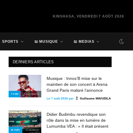
KINSHASA, VENDREDI 7 AOÛT 2026
SPORTS
MUSIQUE
MEDIAS
DERNIERS ARTICLES
Musique : Innos’B mise sur le
maintien de son concert à Arena
Grand Paris malgré l’annonce
7
VUES
© MUSIC IN AFRICA
d’annulation
Le
7 août 2026
par
Guillaume MAVUDILA
Didier Budimbu revendique son
rôle dans la mise en lumière de
Lumumba VEA : « Il était présent
66
VUES
© LUMUMBA VEA
depuis 2013, mais personne n’en