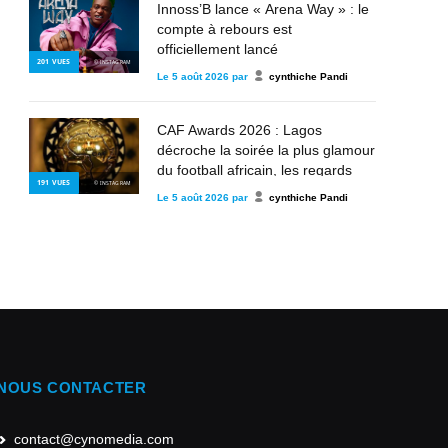
Innoss’B lance « Arena Way » : le
compte à rebours est
officiellement lancé
201
VUES
© INSTAGRAM
Le
5 août 2026
par
cynthiche Pandi
CAF Awards 2026 : Lagos
décroche la soirée la plus glamour
du football africain, les regards
191
VUES
© INSTAGRAM
déjà tournés vers les futurs rois du
Le
5 août 2026
par
cynthiche Pandi
continent
NOUS CONTACTER
contact@cynomedia.com