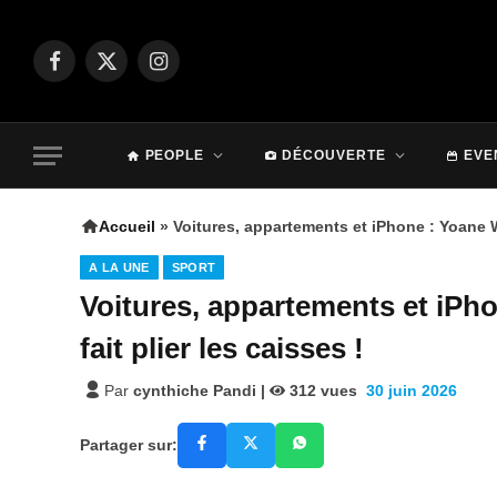
Facebook
X
Instagram
(Twitter)
PEOPLE
DÉCOUVERTE
EVE
Accueil
»
Voitures, appartements et iPhone : Yoane Wi
A LA UNE
SPORT
Voitures, appartements et iPho
fait plier les caisses !
Par
cynthiche Pandi
|
312
vues
30 juin 2026
Partager sur: