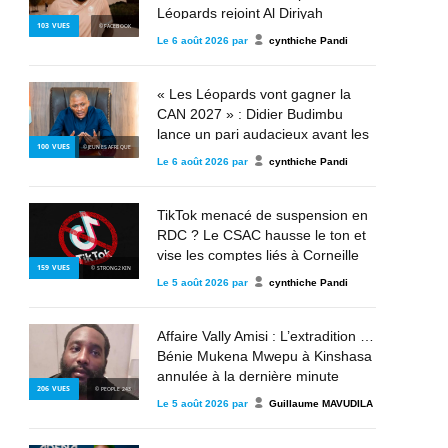
Léopards rejoint Al Diriyah
103
VUES
© FACEBOOK
Le
6 août 2026
par
cynthiche Pandi
« Les Léopards vont gagner la
CAN 2027 » : Didier Budimbu
lance un pari audacieux avant les
100
VUES
© JEUNES AFRIQUE
éliminatoires
Le
6 août 2026
par
cynthiche Pandi
TikTok menacé de suspension en
RDC ? Le CSAC hausse le ton et
vise les comptes liés à Corneille
159
VUES
© STRONG2KIN
Nangaa, au M23 et à l’AFC
Le
5 août 2026
par
cynthiche Pandi
Affaire Vally Amisi : L’extradition de
Bénie Mukena Mwepu à Kinshasa
annulée à la dernière minute
206
VUES
© PEOPLE 243
Le
5 août 2026
par
Guillaume MAVUDILA