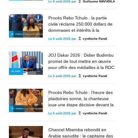
Le
6 août 2026
par
Guillaume MAVUDILA
parle »
Procès Rebo Tchulo : la partie
civile réclame 250.000 dollars de
dommages et intérêts à la
85
VUES
© AGENCE CONGOLAISE DE PRESSE
chanteuse
Le
6 août 2026
par
cynthiche Pandi
JOJ Dakar 2026 : Didier Budimbu
promet de tout mettre en œuvre
pour offrir des médailles à la RDC
99
VUES
© WIKIPÉDIA
Le
6 août 2026
par
cynthiche Pandi
Procès Rebo Tchulo : l’heure des
plaidoiries sonne, la chanteuse
joue une étape décisive devant la
103
VUES
© AGENCE CONGOLAISE DE PRESSE
justice militaire
Le
6 août 2026
par
cynthiche Pandi
Chancel Mbemba rebondit en
Arabie saoudite : le capitaine des