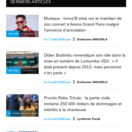
DERNIERS ARTICLES
Musique : Innos’B mise sur le maintien de
son concert à Arena Grand Paris malgré
l’annonce d’annulation
255
VUES
© MUSIC IN AFRICA
Le
7 août 2026
par
Guillaume MAVUDILA
Didier Budimbu revendique son rôle dans la
mise en lumière de Lumumba VEA : « Il
était présent depuis 2013, mais personne
255
VUES
© LUMUMBA VEA
n’en parle »
Le
6 août 2026
par
Guillaume MAVUDILA
Procès Rebo Tchulo : la partie civile
réclame 250.000 dollars de dommages et
intérêts à la chanteuse
313
VUES
© AGENCE CONGOLAISE DE PRESSE
Le
6 août 2026
par
cynthiche Pandi