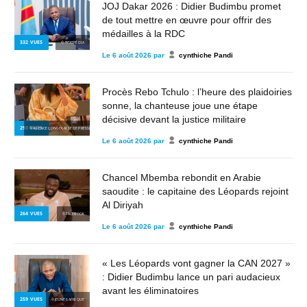
JOJ Dakar 2026 : Didier Budimbu promet
de tout mettre en œuvre pour offrir des
médailles à la RDC
332
VUES
© WIKIPÉDIA
Le
6 août 2026
par
cynthiche Pandi
Procès Rebo Tchulo : l’heure des plaidoiries
sonne, la chanteuse joue une étape
décisive devant la justice militaire
293
VUES
© AGENCE CONGOLAISE DE PRESSE
Le
6 août 2026
par
cynthiche Pandi
Chancel Mbemba rebondit en Arabie
saoudite : le capitaine des Léopards rejoint
Al Diriyah
264
VUES
© FACEBOOK
Le
6 août 2026
par
cynthiche Pandi
« Les Léopards vont gagner la CAN 2027 »
: Didier Budimbu lance un pari audacieux
avant les éliminatoires
259
VUES
© JEUNES AFRIQUE