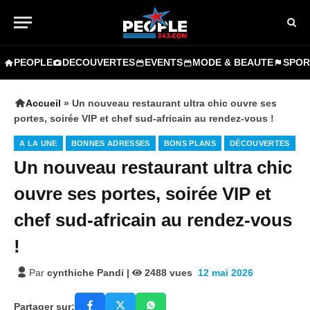
PEOPLE
DECOUVERTES
EVENTS
MODE & BEAUTE
SPOR
Accueil
»
Un nouveau restaurant ultra chic ouvre ses
portes, soirée VIP et chef sud-africain au rendez-vous !
A LA UNE
BONNES ADRESSES
BONS PLANS
DÉCOUVERTES
Un nouveau restaurant ultra chic
ouvre ses portes, soirée VIP et
chef sud-africain au rendez-vous
!
Par
cynthiche Pandi
|
2488
vues
12 mai 2026
Partager sur: