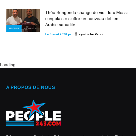
Théo Bongonda change de vie : le « Messi
congolais » s’offre un nouveau défi en
Arabie saoudite
299
VUES
© POTENTIEL.CD
Le
3 août 2026
par
cynthiche Pandi
Loading...
A PROPOS DE NOUS