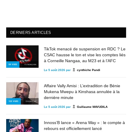
DERNIERS ARTICLES
TikTok menacé de suspension en RDC ? Le
CSAC hausse le ton et vise les comptes liés
à Corneille Nangaa, au M23 et à l’AFC
59
VUES
© STRONG2KIN
Le
5 août 2026
par
cynthiche Pandi
Affaire Vally Amisi : L’extradition de Bénie
Mukena Mwepu à Kinshasa annulée à la
dernière minute
123
VUES
© PEOPLE 243
Le
5 août 2026
par
Guillaume MAVUDILA
Innoss’B lance « Arena Way » : le compte à
rebours est officiellement lancé