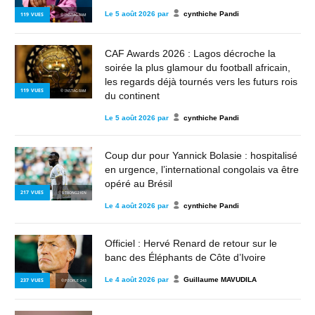
Le
5 août 2026
par
cynthiche Pandi
119
VUES
© INSTAGRAM
CAF Awards 2026 : Lagos décroche la
soirée la plus glamour du football africain,
les regards déjà tournés vers les futurs rois
119
VUES
© INSTAGRAM
du continent
Le
5 août 2026
par
cynthiche Pandi
Coup dur pour Yannick Bolasie : hospitalisé
en urgence, l’international congolais va être
opéré au Brésil
217
VUES
© STRONG2KIN
Le
4 août 2026
par
cynthiche Pandi
Officiel : Hervé Renard de retour sur le
banc des Éléphants de Côte d’Ivoire
Le
4 août 2026
par
Guillaume MAVUDILA
237
VUES
© PEOPLE 243