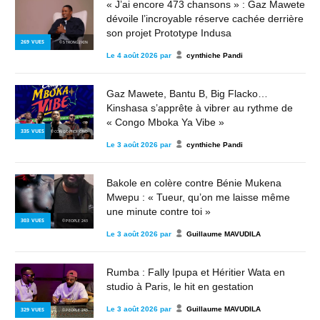
« J’ai encore 473 chansons » : Gaz Mawete
dévoile l’incroyable réserve cachée derrière
son projet Prototype Indusa
269
VUES
© STRONG2KIN
Le
4 août 2026
par
cynthiche Pandi
Gaz Mawete, Bantu B, Big Flacko…
Kinshasa s’apprête à vibrer au rythme de
« Congo Mboka Ya Vibe »
335
VUES
© CONGO PROFOND
Le
3 août 2026
par
cynthiche Pandi
Bakole en colère contre Bénie Mukena
Mwepu : « Tueur, qu’on me laisse même
une minute contre toi »
303
VUES
© PEOPLE 243
Le
3 août 2026
par
Guillaume MAVUDILA
Rumba : Fally Ipupa et Héritier Wata en
studio à Paris, le hit en gestation
Le
3 août 2026
par
Guillaume MAVUDILA
329
VUES
© PEOPLE 243