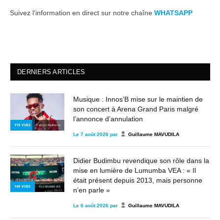
Suivez l'information en direct sur notre chaîne
WHATSAPP
DERNIERS ARTICLES
Musique : Innos’B mise sur le maintien de
son concert à Arena Grand Paris malgré
l’annonce d’annulation
119
VUES
© MUSIC IN AFRICA
Le
7 août 2026
par
Guillaume MAVUDILA
Didier Budimbu revendique son rôle dans la
mise en lumière de Lumumba VEA : « Il
était présent depuis 2013, mais personne
149
VUES
© LUMUMBA VEA
n’en parle »
Le
6 août 2026
par
Guillaume MAVUDILA