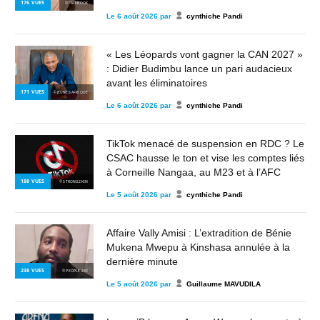
176
VUES
© FACEBOOK
Le
6 août 2026
par
cynthiche Pandi
« Les Léopards vont gagner la CAN 2027 »
: Didier Budimbu lance un pari audacieux
avant les éliminatoires
171
VUES
© JEUNES AFRIQUE
Le
6 août 2026
par
cynthiche Pandi
TikTok menacé de suspension en RDC ? Le
CSAC hausse le ton et vise les comptes liés
à Corneille Nangaa, au M23 et à l’AFC
188
VUES
© STRONG2KIN
Le
5 août 2026
par
cynthiche Pandi
Affaire Vally Amisi : L’extradition de Bénie
Mukena Mwepu à Kinshasa annulée à la
dernière minute
238
VUES
© PEOPLE 243
Le
5 août 2026
par
Guillaume MAVUDILA