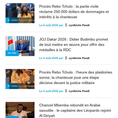
Procès Rebo Tchulo : la partie civile
réclame 250.000 dollars de dommages et
intérêts à la chanteuse
181
VUES
© AGENCE CONGOLAISE DE PRESSE
Le
6 août 2026
par
cynthiche Pandi
JOJ Dakar 2026 : Didier Budimbu promet
de tout mettre en œuvre pour offrir des
médailles à la RDC
195
VUES
© WIKIPÉDIA
Le
6 août 2026
par
cynthiche Pandi
Procès Rebo Tchulo : l’heure des plaidoiries
sonne, la chanteuse joue une étape
décisive devant la justice militaire
182
VUES
© AGENCE CONGOLAISE DE PRESSE
Le
6 août 2026
par
cynthiche Pandi
Chancel Mbemba rebondit en Arabie
saoudite : le capitaine des Léopards rejoint
Al Diriyah