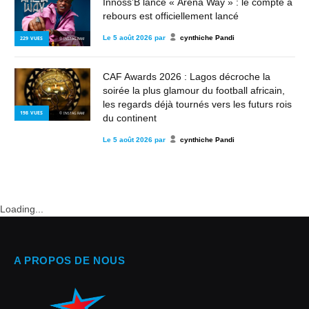
Innoss’B lance « Arena Way » : le compte à
rebours est officiellement lancé
Le
5 août 2026
par
cynthiche Pandi
229
VUES
© INSTAGRAM
CAF Awards 2026 : Lagos décroche la
soirée la plus glamour du football africain,
les regards déjà tournés vers les futurs rois
198
VUES
© INSTAGRAM
du continent
Le
5 août 2026
par
cynthiche Pandi
Loading...
A PROPOS DE NOUS