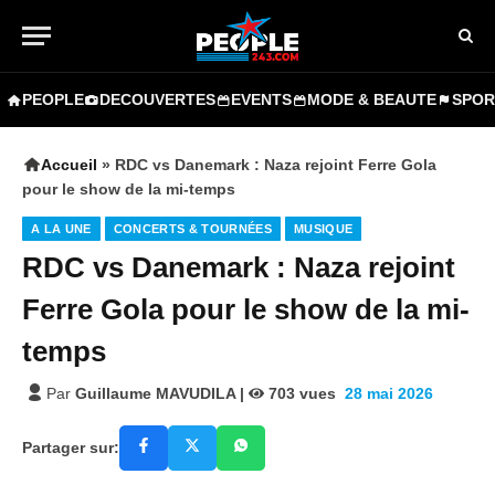
PEOPLE
DECOUVERTES
EVENTS
MODE & BEAUTE
SPOR
Accueil
»
RDC vs Danemark : Naza rejoint Ferre Gola
pour le show de la mi-temps
A LA UNE
CONCERTS & TOURNÉES
MUSIQUE
RDC vs Danemark : Naza rejoint
Ferre Gola pour le show de la mi-
temps
Par
Guillaume MAVUDILA
|
703
vues
28 mai 2026
Partager sur: