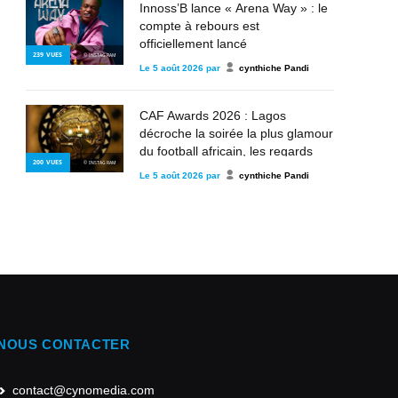
Innoss’B lance « Arena Way » : le
compte à rebours est
officiellement lancé
239
VUES
© INSTAGRAM
Le
5 août 2026
par
cynthiche Pandi
CAF Awards 2026 : Lagos
décroche la soirée la plus glamour
du football africain, les regards
200
VUES
© INSTAGRAM
déjà tournés vers les futurs rois du
Le
5 août 2026
par
cynthiche Pandi
continent
NOUS CONTACTER
contact@cynomedia.com