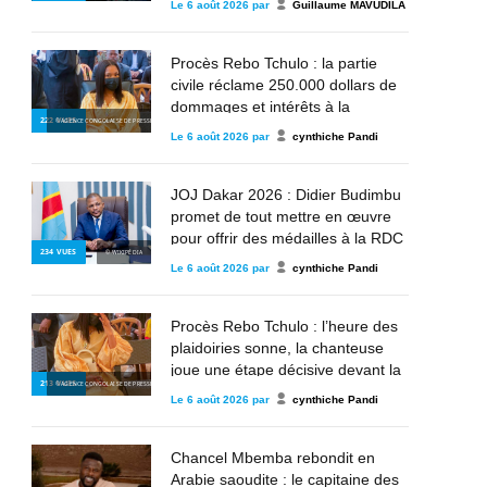
Le
6 août 2026
par
Guillaume MAVUDILA
parle »
Procès Rebo Tchulo : la partie
civile réclame 250.000 dollars de
dommages et intérêts à la
222
VUES
© AGENCE CONGOLAISE DE PRESSE
chanteuse
Le
6 août 2026
par
cynthiche Pandi
JOJ Dakar 2026 : Didier Budimbu
promet de tout mettre en œuvre
pour offrir des médailles à la RDC
234
VUES
© WIKIPÉDIA
Le
6 août 2026
par
cynthiche Pandi
Procès Rebo Tchulo : l’heure des
plaidoiries sonne, la chanteuse
joue une étape décisive devant la
213
VUES
© AGENCE CONGOLAISE DE PRESSE
justice militaire
Le
6 août 2026
par
cynthiche Pandi
Chancel Mbemba rebondit en
Arabie saoudite : le capitaine des