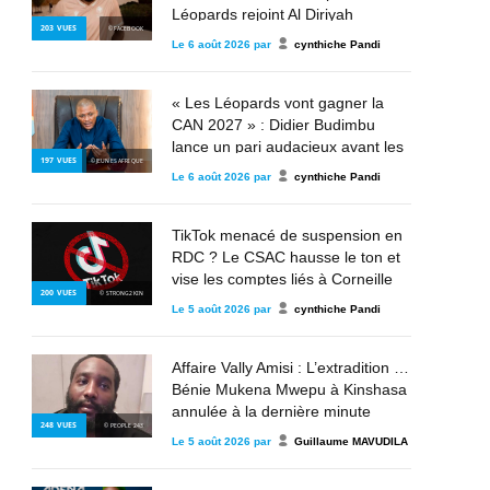
Léopards rejoint Al Diriyah
203
VUES
© FACEBOOK
Le
6 août 2026
par
cynthiche Pandi
« Les Léopards vont gagner la
CAN 2027 » : Didier Budimbu
lance un pari audacieux avant les
197
VUES
© JEUNES AFRIQUE
éliminatoires
Le
6 août 2026
par
cynthiche Pandi
TikTok menacé de suspension en
RDC ? Le CSAC hausse le ton et
vise les comptes liés à Corneille
200
VUES
© STRONG2KIN
Nangaa, au M23 et à l’AFC
Le
5 août 2026
par
cynthiche Pandi
Affaire Vally Amisi : L’extradition de
Bénie Mukena Mwepu à Kinshasa
annulée à la dernière minute
248
VUES
© PEOPLE 243
Le
5 août 2026
par
Guillaume MAVUDILA