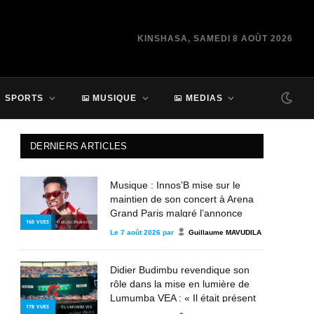
KINSHASA, SAMEDI 8 AOÛT 2026
SPORTS
MUSIQUE
MEDIAS
DERNIERS ARTICLES
Musique : Innos’B mise sur le
maintien de son concert à Arena
Grand Paris malgré l’annonce
160
VUES
© MUSIC IN AFRICA
d’annulation
Le
7 août 2026
par
Guillaume MAVUDILA
Didier Budimbu revendique son
rôle dans la mise en lumière de
Lumumba VEA : « Il était présent
178
VUES
© LUMUMBA VEA
depuis 2013, mais personne n’en