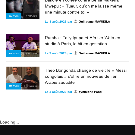
Mwepu : « Tueur, qu’on me laisse même
une minute contre toi »
293
VUES
© PEOPLE 243
Le
3 août 2026
par
Guillaume MAVUDILA
Rumba : Fally Ipupa et Héritier Wata en
studio à Paris, le hit en gestation
Le
3 août 2026
par
Guillaume MAVUDILA
318
VUES
© PEOPLE 243
Théo Bongonda change de vie : le « Messi
congolais » s’offre un nouveau défi en
Arabie saoudite
295
VUES
© POTENTIEL.CD
Le
3 août 2026
par
cynthiche Pandi
Loading...