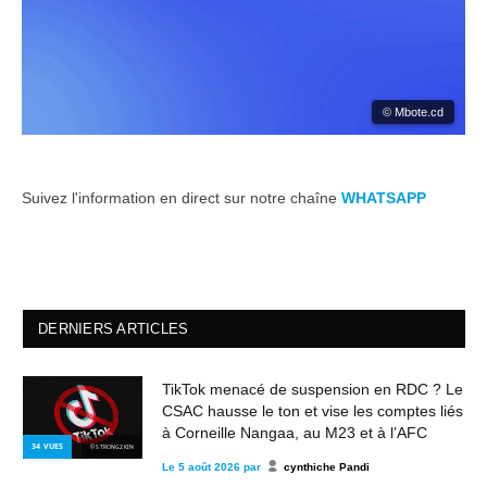
© Mbote.cd
Suivez l'information en direct sur notre chaîne
WHATSAPP
DERNIERS ARTICLES
TikTok menacé de suspension en RDC ? Le
CSAC hausse le ton et vise les comptes liés
à Corneille Nangaa, au M23 et à l’AFC
34
VUES
© STRONG2KIN
Le
5 août 2026
par
cynthiche Pandi