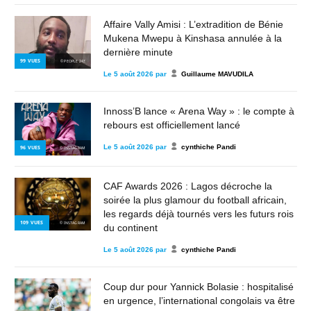
Affaire Vally Amisi : L’extradition de Bénie
Mukena Mwepu à Kinshasa annulée à la
dernière minute
99
VUES
© PEOPLE 243
Le
5 août 2026
par
Guillaume MAVUDILA
Innoss’B lance « Arena Way » : le compte à
rebours est officiellement lancé
Le
5 août 2026
par
cynthiche Pandi
96
VUES
© INSTAGRAM
CAF Awards 2026 : Lagos décroche la
soirée la plus glamour du football africain,
les regards déjà tournés vers les futurs rois
109
VUES
© INSTAGRAM
du continent
Le
5 août 2026
par
cynthiche Pandi
Coup dur pour Yannick Bolasie : hospitalisé
en urgence, l’international congolais va être