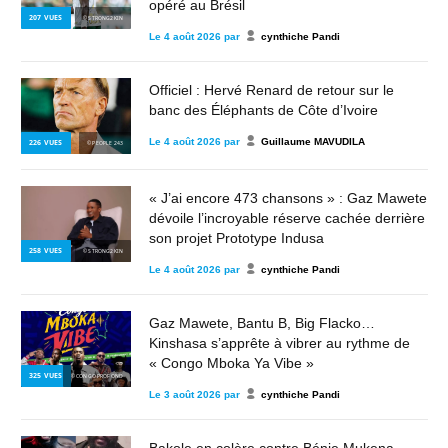
opéré au Brésil
207
VUES
© STRONG2KIN
Le
4 août 2026
par
cynthiche Pandi
Officiel : Hervé Renard de retour sur le
banc des Éléphants de Côte d’Ivoire
Le
4 août 2026
par
Guillaume MAVUDILA
226
VUES
© PEOPLE 243
« J’ai encore 473 chansons » : Gaz Mawete
dévoile l’incroyable réserve cachée derrière
son projet Prototype Indusa
258
VUES
© STRONG2KIN
Le
4 août 2026
par
cynthiche Pandi
Gaz Mawete, Bantu B, Big Flacko…
Kinshasa s’apprête à vibrer au rythme de
« Congo Mboka Ya Vibe »
325
VUES
© CONGO PROFOND
Le
3 août 2026
par
cynthiche Pandi
Bakole en colère contre Bénie Mukena