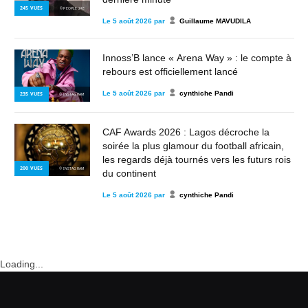
245
VUES
© PEOPLE 243
Le
5 août 2026
par
Guillaume MAVUDILA
Innoss’B lance « Arena Way » : le compte à
rebours est officiellement lancé
Le
5 août 2026
par
cynthiche Pandi
235
VUES
© INSTAGRAM
CAF Awards 2026 : Lagos décroche la
soirée la plus glamour du football africain,
les regards déjà tournés vers les futurs rois
200
VUES
© INSTAGRAM
du continent
Le
5 août 2026
par
cynthiche Pandi
Loading...