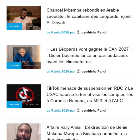
Chancel Mbemba rebondit en Arabie
saoudite : le capitaine des Léopards rejoint
Al Diriyah
187
VUES
© FACEBOOK
Le
6 août 2026
par
cynthiche Pandi
« Les Léopards vont gagner la CAN 2027 »
: Didier Budimbu lance un pari audacieux
avant les éliminatoires
183
VUES
© JEUNES AFRIQUE
Le
6 août 2026
par
cynthiche Pandi
TikTok menacé de suspension en RDC ? Le
CSAC hausse le ton et vise les comptes liés
à Corneille Nangaa, au M23 et à l’AFC
196
VUES
© STRONG2KIN
Le
5 août 2026
par
cynthiche Pandi
Affaire Vally Amisi : L’extradition de Bénie
Mukena Mwepu à Kinshasa annulée à la
dernière minute