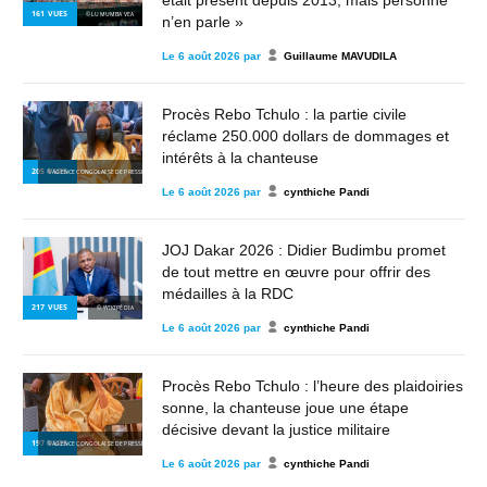
était présent depuis 2013, mais personne
161
VUES
© LUMUMBA VEA
n’en parle »
Le
6 août 2026
par
Guillaume MAVUDILA
Procès Rebo Tchulo : la partie civile
réclame 250.000 dollars de dommages et
intérêts à la chanteuse
205
VUES
© AGENCE CONGOLAISE DE PRESSE
Le
6 août 2026
par
cynthiche Pandi
JOJ Dakar 2026 : Didier Budimbu promet
de tout mettre en œuvre pour offrir des
médailles à la RDC
217
VUES
© WIKIPÉDIA
Le
6 août 2026
par
cynthiche Pandi
Procès Rebo Tchulo : l’heure des plaidoiries
sonne, la chanteuse joue une étape
décisive devant la justice militaire
197
VUES
© AGENCE CONGOLAISE DE PRESSE
Le
6 août 2026
par
cynthiche Pandi