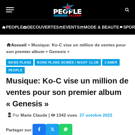
PEOPLE
DECOUVERTES
EVENTS
MODE & BEAUTE
SPOR
Accueil
»
Musique: Ko-C vise un million de ventes pour
son premier album « Genesis »
BONS PLANS
BONS PLANS SOIRÉE / NIGHT CLUB
CAMER
PEOPLE
Musique: Ko-C vise un million de
ventes pour son premier album
« Genesis »
Par
Marie Claude
|
1342
vues
27 octobre 2022
Partager sur: