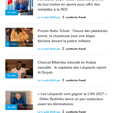
de tout mettre en œuvre pour offrir des
médailles à la RDC
327
VUES
© WIKIPÉDIA
Le
6 août 2026
par
cynthiche Pandi
Procès Rebo Tchulo : l’heure des plaidoiries
sonne, la chanteuse joue une étape
décisive devant la justice militaire
290
VUES
© AGENCE CONGOLAISE DE PRESSE
Le
6 août 2026
par
cynthiche Pandi
Chancel Mbemba rebondit en Arabie
saoudite : le capitaine des Léopards rejoint
Al Diriyah
261
VUES
© FACEBOOK
Le
6 août 2026
par
cynthiche Pandi
« Les Léopards vont gagner la CAN 2027 »
: Didier Budimbu lance un pari audacieux
avant les éliminatoires
256
VUES
© JEUNES AFRIQUE
Le
6 août 2026
par
cynthiche Pandi