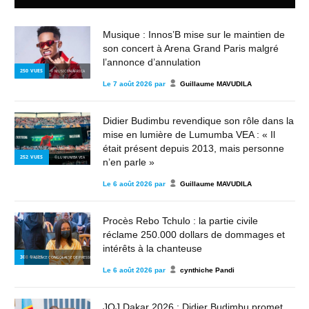
Musique : Innos’B mise sur le maintien de
son concert à Arena Grand Paris malgré
l’annonce d’annulation
250
VUES
© MUSIC IN AFRICA
Le
7 août 2026
par
Guillaume MAVUDILA
Didier Budimbu revendique son rôle dans la
mise en lumière de Lumumba VEA : « Il
était présent depuis 2013, mais personne
252
VUES
© LUMUMBA VEA
n’en parle »
Le
6 août 2026
par
Guillaume MAVUDILA
Procès Rebo Tchulo : la partie civile
réclame 250.000 dollars de dommages et
intérêts à la chanteuse
308
VUES
© AGENCE CONGOLAISE DE PRESSE
Le
6 août 2026
par
cynthiche Pandi
JOJ Dakar 2026 : Didier Budimbu promet