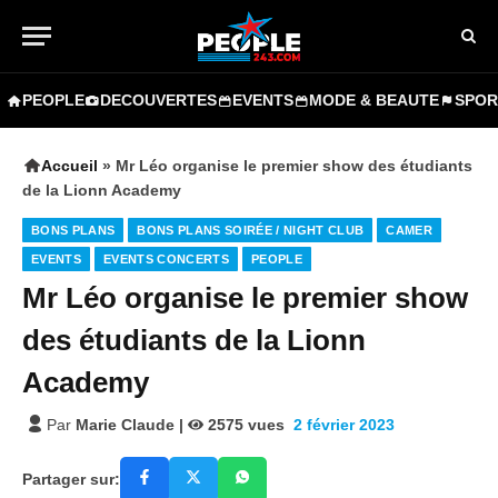
PEOPLE
DECOUVERTES
EVENTS
MODE & BEAUTE
SPOR
Accueil
»
Mr Léo organise le premier show des étudiants
de la Lionn Academy
BONS PLANS
BONS PLANS SOIRÉE / NIGHT CLUB
CAMER
EVENTS
EVENTS CONCERTS
PEOPLE
Mr Léo organise le premier show
des étudiants de la Lionn
Academy
Par
Marie Claude
|
2575
vues
2 février 2023
Partager sur: