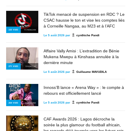
TikTok menacé de suspension en RDC ? Le
CSAC hausse le ton et vise les comptes liés
à Corneille Nangaa, au M23 et à l’AFC
225
VUES
© STRONG2KIN
Le
5 août 2026
par
cynthiche Pandi
Affaire Vally Amisi : L’extradition de Bénie
Mukena Mwepu à Kinshasa annulée à la
dernière minute
271
VUES
© PEOPLE 243
Le
5 août 2026
par
Guillaume MAVUDILA
Innoss’B lance « Arena Way » : le compte à
rebours est officiellement lancé
Le
5 août 2026
par
cynthiche Pandi
264
VUES
© INSTAGRAM
CAF Awards 2026 : Lagos décroche la
soirée la plus glamour du football africain,
les regards déjà tournés vers les futurs rois