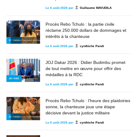
Le
6 août 2026
par
Guillaume MAVUDILA
Procès Rebo Tchulo : la partie civile
réclame 250.000 dollars de dommages et
intérêts à la chanteuse
237
VUES
© AGENCE CONGOLAISE DE PRESSE
Le
6 août 2026
par
cynthiche Pandi
JOJ Dakar 2026 : Didier Budimbu promet
de tout mettre en œuvre pour offrir des
médailles à la RDC
251
VUES
© WIKIPÉDIA
Le
6 août 2026
par
cynthiche Pandi
Procès Rebo Tchulo : l’heure des plaidoiries
sonne, la chanteuse joue une étape
décisive devant la justice militaire
226
VUES
© AGENCE CONGOLAISE DE PRESSE
Le
6 août 2026
par
cynthiche Pandi