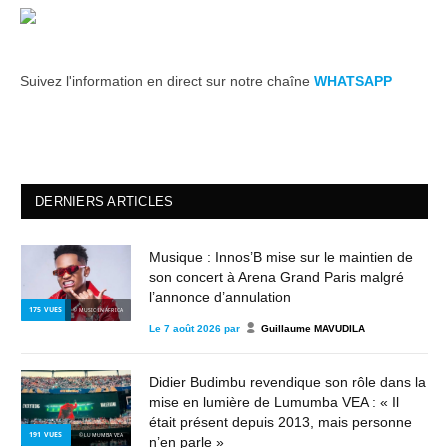
Suivez l'information en direct sur notre chaîne
WHATSAPP
DERNIERS ARTICLES
Musique : Innos’B mise sur le maintien de
son concert à Arena Grand Paris malgré
l’annonce d’annulation
175
VUES
© MUSIC IN AFRICA
Le
7 août 2026
par
Guillaume MAVUDILA
Didier Budimbu revendique son rôle dans la
mise en lumière de Lumumba VEA : « Il
était présent depuis 2013, mais personne
191
VUES
© LUMUMBA VEA
n’en parle »