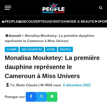
PEOPLE
DECOUVERTES
EVENTS
MODE & BEAUTE
SPOR
Accueil
»
Monalisa Mouketey: La première dauphine
représente le Cameroun à Miss Univers
CAMER
DÉCOUVERTES
MODE
PEOPLE
Monalisa Mouketey: La première
dauphine représente le
Cameroun à Miss Univers
Par
Marie Claude
|
3926
vues
6 décembre 2022
Partager sur: