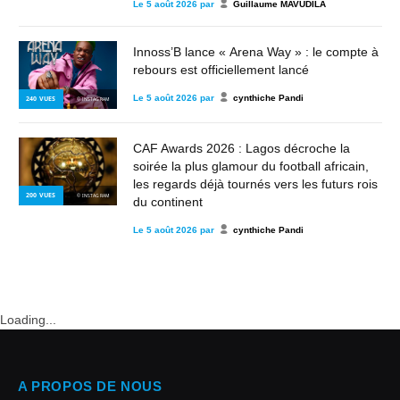
Le
5 août 2026
par
Guillaume MAVUDILA
Innoss’B lance « Arena Way » : le compte à
rebours est officiellement lancé
Le
5 août 2026
par
cynthiche Pandi
240
VUES
© INSTAGRAM
CAF Awards 2026 : Lagos décroche la
soirée la plus glamour du football africain,
les regards déjà tournés vers les futurs rois
200
VUES
© INSTAGRAM
du continent
Le
5 août 2026
par
cynthiche Pandi
Loading...
A PROPOS DE NOUS