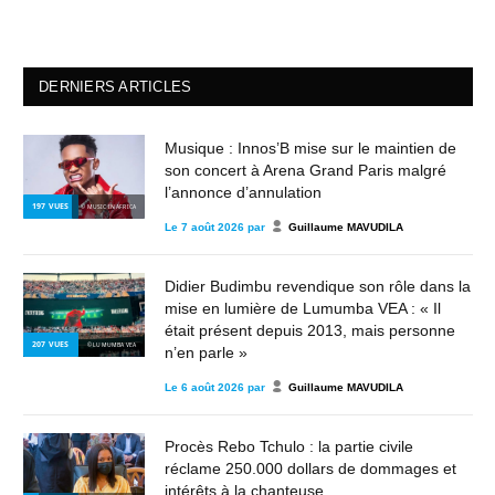
DERNIERS ARTICLES
Musique : Innos’B mise sur le maintien de
son concert à Arena Grand Paris malgré
l’annonce d’annulation
197
VUES
© MUSIC IN AFRICA
Le
7 août 2026
par
Guillaume MAVUDILA
Didier Budimbu revendique son rôle dans la
mise en lumière de Lumumba VEA : « Il
était présent depuis 2013, mais personne
207
VUES
© LUMUMBA VEA
n’en parle »
Le
6 août 2026
par
Guillaume MAVUDILA
Procès Rebo Tchulo : la partie civile
réclame 250.000 dollars de dommages et
intérêts à la chanteuse