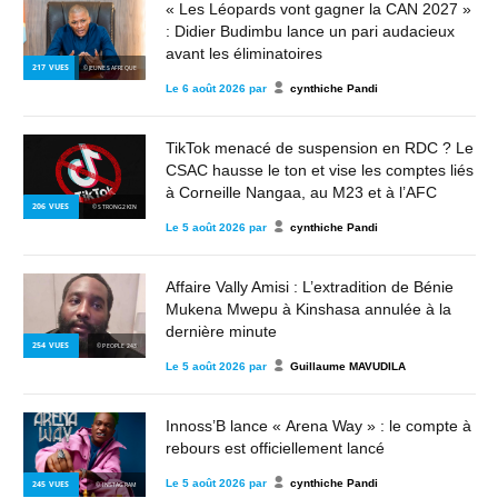
« Les Léopards vont gagner la CAN 2027 »
: Didier Budimbu lance un pari audacieux
avant les éliminatoires
217
VUES
© JEUNES AFRIQUE
Le
6 août 2026
par
cynthiche Pandi
TikTok menacé de suspension en RDC ? Le
CSAC hausse le ton et vise les comptes liés
à Corneille Nangaa, au M23 et à l’AFC
206
VUES
© STRONG2KIN
Le
5 août 2026
par
cynthiche Pandi
Affaire Vally Amisi : L’extradition de Bénie
Mukena Mwepu à Kinshasa annulée à la
dernière minute
254
VUES
© PEOPLE 243
Le
5 août 2026
par
Guillaume MAVUDILA
Innoss’B lance « Arena Way » : le compte à
rebours est officiellement lancé
Le
5 août 2026
par
cynthiche Pandi
245
VUES
© INSTAGRAM