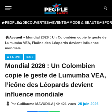
PEOPLE
DECOUVERTES
EVENTS
MODE & BEAUTE
SPOR
Accueil
»
Mondial 2026 : Un Colombien copie le geste de
Lumumba VEA, l’icône des Léopards devient influence
mondiale
A LA UNE
BUZZ
Mondial 2026 : Un Colombien
copie le geste de Lumumba VEA,
l’icône des Léopards devient
influence mondiale
Par
Guillaume MAVUDILA
|
421
vues
25 juin 2026