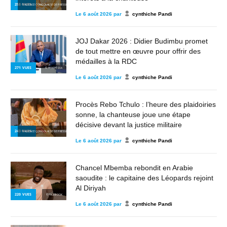
258
VUES
© AGENCE CONGOLAISE DE PRESSE
Le
6 août 2026
par
cynthiche Pandi
JOJ Dakar 2026 : Didier Budimbu promet
de tout mettre en œuvre pour offrir des
médailles à la RDC
271
VUES
© WIKIPÉDIA
Le
6 août 2026
par
cynthiche Pandi
Procès Rebo Tchulo : l’heure des plaidoiries
sonne, la chanteuse joue une étape
décisive devant la justice militaire
243
VUES
© AGENCE CONGOLAISE DE PRESSE
Le
6 août 2026
par
cynthiche Pandi
Chancel Mbemba rebondit en Arabie
saoudite : le capitaine des Léopards rejoint
Al Diriyah
220
VUES
© FACEBOOK
Le
6 août 2026
par
cynthiche Pandi