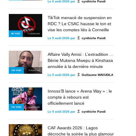
Le
6 août 2026
par
cynthiche Pandi
TikTok menacé de suspension en
RDC ? Le CSAC hausse le ton et
vise les comptes liés à Corneille
88
VUES
© STRONG2KIN
Nangaa, au M23 et à l’AFC
Le
5 août 2026
par
cynthiche Pandi
Affaire Vally Amisi : L’extradition de
Bénie Mukena Mwepu à Kinshasa
annulée à la dernière minute
145
VUES
© PEOPLE 243
Le
5 août 2026
par
Guillaume MAVUDILA
Innoss’B lance « Arena Way » : le
compte à rebours est
officiellement lancé
142
VUES
© INSTAGRAM
Le
5 août 2026
par
cynthiche Pandi
CAF Awards 2026 : Lagos
décroche la soirée la plus glamour