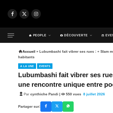
Facebook
X
Instagram
(Twitter)
PEOPLE
DÉCOUVERTE
EVE
Accueil
»
Lubumbashi fait vibrer ses rues : « Slam 
habitants
A LA UNE
EVENTS
Lubumbashi fait vibrer ses rue
une rencontre unique entre poé
Par
cynthiche Pandi
|
550
vues
8 juillet 2026
Partager sur: