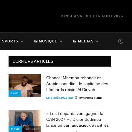
KINSHASA, JEUDI 6 AOÛT 2026
SPORTS
MUSIQUE
MEDIAS
DERNIERS ARTICLES
Chancel Mbemba rebondit en
Arabie saoudite : le capitaine des
Léopards rejoint Al Diriyah
9
VUES
© FACEBOOK
Le
6 août 2026
par
cynthiche Pandi
« Les Léopards vont gagner la
CAN 2027 » : Didier Budimbu
lance un pari audacieux avant les
14
VUES
© JEUNES AFRIQUE
éliminatoires