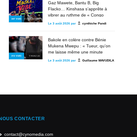
Gaz Mawete, Bantu B, Big
Flacko… Kinshasa s’apprête à
vibrer au rythme de « Congo
347
VUES
© CONGO PROFOND
Mboka Ya Vibe »
Le
3 août 2026
par
cynthiche Pandi
Bakole en colère contre Bénie
Mukena Mwepu : « Tueur, qu’on
me laisse même une minute
313
VUES
© PEOPLE 243
contre toi »
Le
3 août 2026
par
Guillaume MAVUDILA
NOUS CONTACTER
contact@cynomedia.com