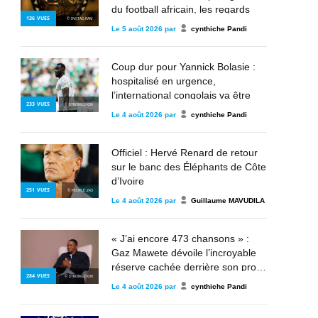
du football africain, les regards
136
VUES
© INSTAGRAM
déjà tournés vers les futurs rois du
Le
5 août 2026
par
cynthiche Pandi
continent
Coup dur pour Yannick Bolasie :
hospitalisé en urgence,
l’international congolais va être
233
VUES
© STRONG2KIN
opéré au Brésil
Le
4 août 2026
par
cynthiche Pandi
Officiel : Hervé Renard de retour
sur le banc des Éléphants de Côte
d’Ivoire
251
VUES
© PEOPLE 243
Le
4 août 2026
par
Guillaume MAVUDILA
« J’ai encore 473 chansons » :
Gaz Mawete dévoile l’incroyable
réserve cachée derrière son projet
284
VUES
© STRONG2KIN
Prototype Indusa
Le
4 août 2026
par
cynthiche Pandi