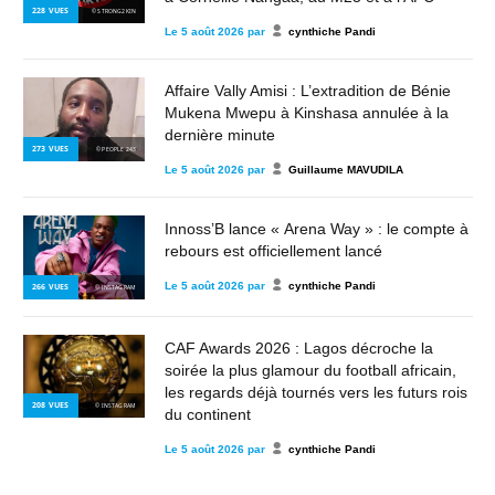
228
VUES
© STRONG2KIN
Le
5 août 2026
par
cynthiche Pandi
Affaire Vally Amisi : L’extradition de Bénie
Mukena Mwepu à Kinshasa annulée à la
dernière minute
273
VUES
© PEOPLE 243
Le
5 août 2026
par
Guillaume MAVUDILA
Innoss’B lance « Arena Way » : le compte à
rebours est officiellement lancé
Le
5 août 2026
par
cynthiche Pandi
266
VUES
© INSTAGRAM
CAF Awards 2026 : Lagos décroche la
soirée la plus glamour du football africain,
les regards déjà tournés vers les futurs rois
208
VUES
© INSTAGRAM
du continent
Le
5 août 2026
par
cynthiche Pandi