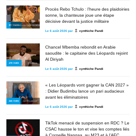
Procès Rebo Tchulo : l’heure des plaidoiries
sonne, la chanteuse joue une étape
décisive devant la justice militaire
299
VUES
© AGENCE CONGOLAISE DE PRESSE
Le
6 août 2026
par
cynthiche Pandi
Chancel Mbemba rebondit en Arabie
saoudite : le capitaine des Léopards rejoint
Al Diriyah
270
VUES
© FACEBOOK
Le
6 août 2026
par
cynthiche Pandi
« Les Léopards vont gagner la CAN 2027 »
: Didier Budimbu lance un pari audacieux
avant les éliminatoires
265
VUES
© JEUNES AFRIQUE
Le
6 août 2026
par
cynthiche Pandi
TikTok menacé de suspension en RDC ? Le
CSAC hausse le ton et vise les comptes liés
à Corneille Nangaa, au M23 et à l’AFC