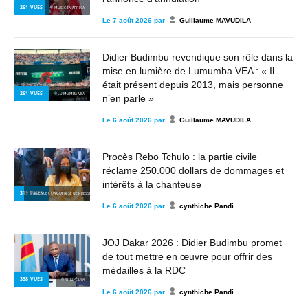
261
VUES
© MUSIC IN AFRICA
Le
7 août 2026
par
Guillaume MAVUDILA
Didier Budimbu revendique son rôle dans la
mise en lumière de Lumumba VEA : « Il
était présent depuis 2013, mais personne
261
VUES
© LUMUMBA VEA
n’en parle »
Le
6 août 2026
par
Guillaume MAVUDILA
Procès Rebo Tchulo : la partie civile
réclame 250.000 dollars de dommages et
intérêts à la chanteuse
319
VUES
© AGENCE CONGOLAISE DE PRESSE
Le
6 août 2026
par
cynthiche Pandi
JOJ Dakar 2026 : Didier Budimbu promet
de tout mettre en œuvre pour offrir des
médailles à la RDC
338
VUES
© WIKIPÉDIA
Le
6 août 2026
par
cynthiche Pandi