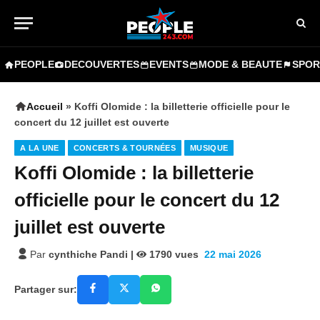
PEOPLE
DECOUVERTES
EVENTS
MODE & BEAUTE
SPOR
Accueil
»
Koffi Olomide : la billetterie officielle pour le
concert du 12 juillet est ouverte
A LA UNE
CONCERTS & TOURNÉES
MUSIQUE
Koffi Olomide : la billetterie
officielle pour le concert du 12
juillet est ouverte
Par
cynthiche Pandi
|
1790
vues
22 mai 2026
Partager sur: