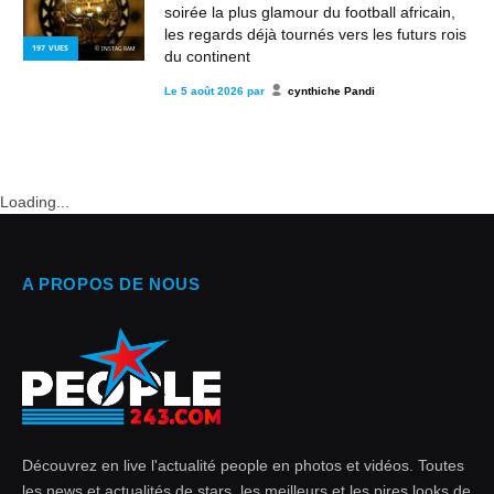
soirée la plus glamour du football africain,
les regards déjà tournés vers les futurs rois
197
VUES
© INSTAGRAM
du continent
Le
5 août 2026
par
cynthiche Pandi
Loading...
A PROPOS DE NOUS
Découvrez en live l'actualité people en photos et vidéos. Toutes
les news et actualités de stars, les meilleurs et les pires looks de