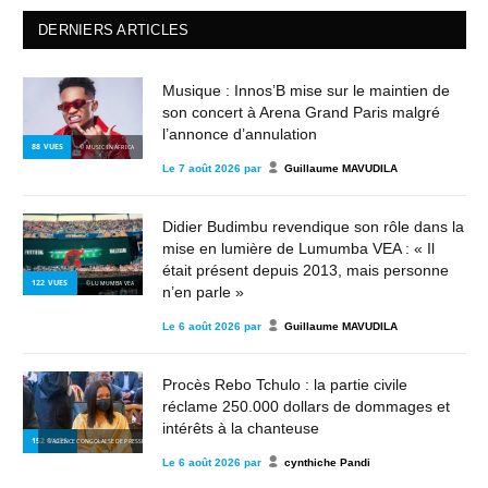
DERNIERS ARTICLES
Musique : Innos’B mise sur le maintien de
son concert à Arena Grand Paris malgré
l’annonce d’annulation
88
VUES
© MUSIC IN AFRICA
Le
7 août 2026
par
Guillaume MAVUDILA
Didier Budimbu revendique son rôle dans la
mise en lumière de Lumumba VEA : « Il
était présent depuis 2013, mais personne
122
VUES
© LUMUMBA VEA
n’en parle »
Le
6 août 2026
par
Guillaume MAVUDILA
Procès Rebo Tchulo : la partie civile
réclame 250.000 dollars de dommages et
intérêts à la chanteuse
152
VUES
© AGENCE CONGOLAISE DE PRESSE
Le
6 août 2026
par
cynthiche Pandi