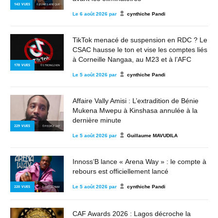
143
VUES
© JEUNES AFRIQUE
Le
6 août 2026
par
cynthiche Pandi
TikTok menacé de suspension en RDC ? Le
CSAC hausse le ton et vise les comptes liés
à Corneille Nangaa, au M23 et à l’AFC
178
VUES
© STRONG2KIN
Le
5 août 2026
par
cynthiche Pandi
Affaire Vally Amisi : L’extradition de Bénie
Mukena Mwepu à Kinshasa annulée à la
dernière minute
229
VUES
© PEOPLE 243
Le
5 août 2026
par
Guillaume MAVUDILA
Innoss’B lance « Arena Way » : le compte à
rebours est officiellement lancé
Le
5 août 2026
par
cynthiche Pandi
220
VUES
© INSTAGRAM
CAF Awards 2026 : Lagos décroche la