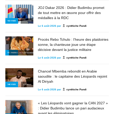
JOJ Dakar 2026 : Didier Budimbu promet
de tout mettre en œuvre pour offrir des
médailles à la RDC
163
VUES
© WIKIPÉDIA
Le
6 août 2026
par
cynthiche Pandi
Procès Rebo Tchulo : l’heure des plaidoiries
sonne, la chanteuse joue une étape
décisive devant la justice militaire
153
VUES
© AGENCE CONGOLAISE DE PRESSE
Le
6 août 2026
par
cynthiche Pandi
Chancel Mbemba rebondit en Arabie
saoudite : le capitaine des Léopards rejoint
Al Diriyah
148
VUES
© FACEBOOK
Le
6 août 2026
par
cynthiche Pandi
« Les Léopards vont gagner la CAN 2027 »
: Didier Budimbu lance un pari audacieux
avant les éliminatoires