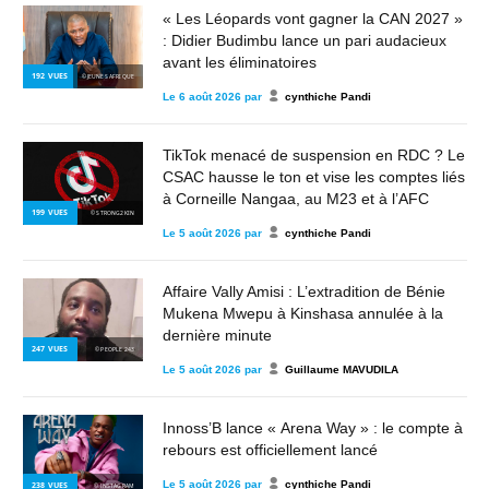
« Les Léopards vont gagner la CAN 2027 »
: Didier Budimbu lance un pari audacieux
avant les éliminatoires
192
VUES
© JEUNES AFRIQUE
Le
6 août 2026
par
cynthiche Pandi
TikTok menacé de suspension en RDC ? Le
CSAC hausse le ton et vise les comptes liés
à Corneille Nangaa, au M23 et à l’AFC
199
VUES
© STRONG2KIN
Le
5 août 2026
par
cynthiche Pandi
Affaire Vally Amisi : L’extradition de Bénie
Mukena Mwepu à Kinshasa annulée à la
dernière minute
247
VUES
© PEOPLE 243
Le
5 août 2026
par
Guillaume MAVUDILA
Innoss’B lance « Arena Way » : le compte à
rebours est officiellement lancé
Le
5 août 2026
par
cynthiche Pandi
238
VUES
© INSTAGRAM