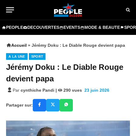
PEOPLE
DECOUVERTES
EVENTS
MODE & BEAUTE
SPOR
Accueil
»
Jérémy Doku : Le Diable Rouge devient papa
A LA UNE
SPORT
Jérémy Doku : Le Diable Rouge
devient papa
Par
cynthiche Pandi
|
290
vues
23 juin 2026
Partager sur: