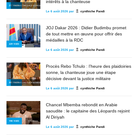
intérêts à la chanteuse
217
VUES
© AGENCE CONGOLAISE DE PRESSE
Le
6 août 2026
par
cynthiche Pandi
JOJ Dakar 2026 : Didier Budimbu promet
de tout mettre en œuvre pour offrir des
médailles à la RDC
229
VUES
© WIKIPÉDIA
Le
6 août 2026
par
cynthiche Pandi
Procès Rebo Tchulo : l’heure des plaidoiries
sonne, la chanteuse joue une étape
décisive devant la justice militaire
208
VUES
© AGENCE CONGOLAISE DE PRESSE
Le
6 août 2026
par
cynthiche Pandi
Chancel Mbemba rebondit en Arabie
saoudite : le capitaine des Léopards rejoint
Al Diriyah
198
VUES
© FACEBOOK
Le
6 août 2026
par
cynthiche Pandi