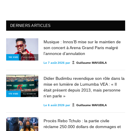
DERNIERS ARTICLES
Musique : Innos’B mise sur le maintien de
son concert à Arena Grand Paris malgré
l’annonce d’annulation
155
VUES
© MUSIC IN AFRICA
Le
7 août 2026
par
Guillaume MAVUDILA
Didier Budimbu revendique son rôle dans la
mise en lumière de Lumumba VEA : « Il
était présent depuis 2013, mais personne
173
VUES
© LUMUMBA VEA
n’en parle »
Le
6 août 2026
par
Guillaume MAVUDILA
Procès Rebo Tchulo : la partie civile
réclame 250.000 dollars de dommages et