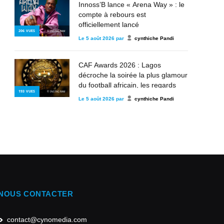
Innoss’B lance « Arena Way » : le
compte à rebours est
officiellement lancé
206
VUES
© INSTAGRAM
Le
5 août 2026
par
cynthiche Pandi
CAF Awards 2026 : Lagos
décroche la soirée la plus glamour
du football africain, les regards
193
VUES
© INSTAGRAM
déjà tournés vers les futurs rois du
Le
5 août 2026
par
cynthiche Pandi
continent
NOUS CONTACTER
contact@cynomedia.com