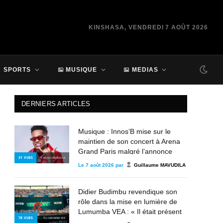
KINSHASA, VENDREDI 7 AOÛT 2026
SPORTS
MUSIQUE
MEDIAS
DERNIERS ARTICLES
Musique : Innos’B mise sur le
maintien de son concert à Arena
Grand Paris malgré l’annonce
31
VUES
© MUSIC IN AFRICA
d’annulation
Le
7 août 2026
par
Guillaume MAVUDILA
Didier Budimbu revendique son
rôle dans la mise en lumière de
Lumumba VEA : « Il était présent
78
VUES
© LUMUMBA VEA
depuis 2013, mais personne n’en