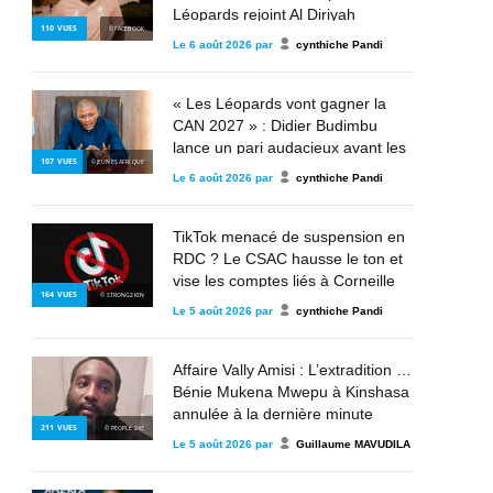
Léopards rejoint Al Diriyah
110
VUES
© FACEBOOK
Le
6 août 2026
par
cynthiche Pandi
« Les Léopards vont gagner la
CAN 2027 » : Didier Budimbu
lance un pari audacieux avant les
107
VUES
© JEUNES AFRIQUE
éliminatoires
Le
6 août 2026
par
cynthiche Pandi
TikTok menacé de suspension en
RDC ? Le CSAC hausse le ton et
vise les comptes liés à Corneille
164
VUES
© STRONG2KIN
Nangaa, au M23 et à l’AFC
Le
5 août 2026
par
cynthiche Pandi
Affaire Vally Amisi : L’extradition de
Bénie Mukena Mwepu à Kinshasa
annulée à la dernière minute
211
VUES
© PEOPLE 243
Le
5 août 2026
par
Guillaume MAVUDILA