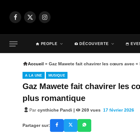
Facebook
X
Instagram
(Twitter)
PEOPLE
DÉCOUVERTE
EVE
Accueil
»
Gaz Mawete fait chavirer les cœurs avec « 
A LA UNE
MUSIQUE
Gaz Mawete fait chavirer les cœ
plus romantique
Par
cynthiche Pandi
|
269
vues
17 février 2026
Partager sur: