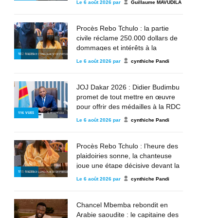
Le
6 août 2026
par
Guillaume MAVUDILA
parle »
Procès Rebo Tchulo : la partie
civile réclame 250.000 dollars de
dommages et intérêts à la
102
VUES
© AGENCE CONGOLAISE DE PRESSE
chanteuse
Le
6 août 2026
par
cynthiche Pandi
JOJ Dakar 2026 : Didier Budimbu
promet de tout mettre en œuvre
pour offrir des médailles à la RDC
116
VUES
© WIKIPÉDIA
Le
6 août 2026
par
cynthiche Pandi
Procès Rebo Tchulo : l’heure des
plaidoiries sonne, la chanteuse
joue une étape décisive devant la
115
VUES
© AGENCE CONGOLAISE DE PRESSE
justice militaire
Le
6 août 2026
par
cynthiche Pandi
Chancel Mbemba rebondit en
Arabie saoudite : le capitaine des