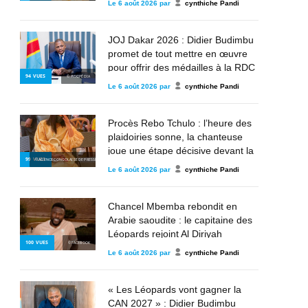
Le
6 août 2026
par
cynthiche Pandi
JOJ Dakar 2026 : Didier Budimbu
promet de tout mettre en œuvre
pour offrir des médailles à la RDC
94
VUES
© WIKIPÉDIA
Le
6 août 2026
par
cynthiche Pandi
Procès Rebo Tchulo : l’heure des
plaidoiries sonne, la chanteuse
joue une étape décisive devant la
99
VUES
© AGENCE CONGOLAISE DE PRESSE
justice militaire
Le
6 août 2026
par
cynthiche Pandi
Chancel Mbemba rebondit en
Arabie saoudite : le capitaine des
Léopards rejoint Al Diriyah
100
VUES
© FACEBOOK
Le
6 août 2026
par
cynthiche Pandi
« Les Léopards vont gagner la
CAN 2027 » : Didier Budimbu