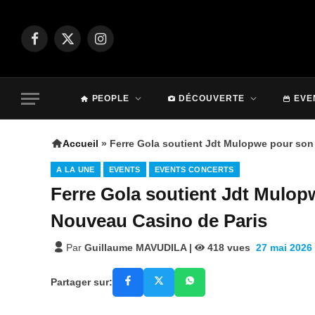
Facebook
X
Instagram
(Twitter)
PEOPLE
DÉCOUVERTE
EVE
Accueil
»
Ferre Gola soutient Jdt Mulopwe pour son
A LA UNE
EVENTS
EVENTS CONCERTS
Ferre Gola soutient Jdt Mulop
Nouveau Casino de Paris
Par
Guillaume MAVUDILA
|
418
vues
27 mai 2026
Partager sur: