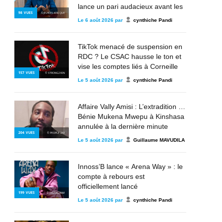
lance un pari audacieux avant les
98
VUES
© JEUNES AFRIQUE
éliminatoires
Le
6 août 2026
par
cynthiche Pandi
TikTok menacé de suspension en
RDC ? Le CSAC hausse le ton et
vise les comptes liés à Corneille
157
VUES
© STRONG2KIN
Nangaa, au M23 et à l’AFC
Le
5 août 2026
par
cynthiche Pandi
Affaire Vally Amisi : L’extradition de
Bénie Mukena Mwepu à Kinshasa
annulée à la dernière minute
204
VUES
© PEOPLE 243
Le
5 août 2026
par
Guillaume MAVUDILA
Innoss’B lance « Arena Way » : le
compte à rebours est
officiellement lancé
199
VUES
© INSTAGRAM
Le
5 août 2026
par
cynthiche Pandi