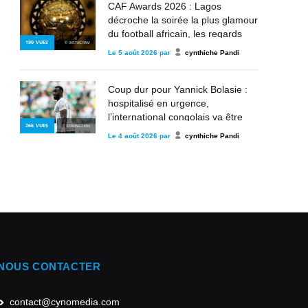
CAF Awards 2026 : Lagos
décroche la soirée la plus glamour
du football africain, les regards
190
VUES
© INSTAGRAM
déjà tournés vers les futurs rois du
Le
5 août 2026
par
cynthiche Pandi
continent
Coup dur pour Yannick Bolasie :
hospitalisé en urgence,
l’international congolais va être
266
VUES
© STRONG2KIN
opéré au Brésil
Le
4 août 2026
par
cynthiche Pandi
NOUS CONTACTER
contact@cynomedia.com