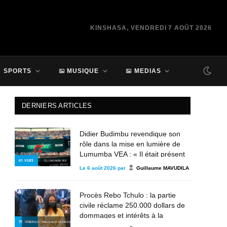
KINSHASA, VENDREDI 7 AOÛT 2026
SPORTS
MUSIQUE
MEDIAS
DERNIERS ARTICLES
Didier Budimbu revendique son
rôle dans la mise en lumière de
Lumumba VEA : « Il était présent
61
VUES
© LUMUMBA VEA
depuis 2013, mais personne n’en
Le
6 août 2026
par
Guillaume MAVUDILA
parle »
Procès Rebo Tchulo : la partie
civile réclame 250.000 dollars de
dommages et intérêts à la
79
VUES
© AGENCE CONGOLAISE DE PRESSE
chanteuse