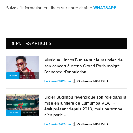
Suivez l'information en direct sur notre chaîne
WHATSAPP
DERNIERS ARTICLES
Musique : Innos’B mise sur le maintien de
son concert à Arena Grand Paris malgré
l’annonce d’annulation
85
VUES
© MUSIC IN AFRICA
Le
7 août 2026
par
Guillaume MAVUDILA
Didier Budimbu revendique son rôle dans la
mise en lumière de Lumumba VEA : « Il
était présent depuis 2013, mais personne
120
VUES
© LUMUMBA VEA
n’en parle »
Le
6 août 2026
par
Guillaume MAVUDILA