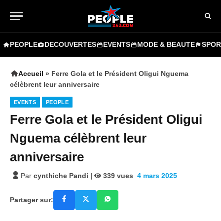
PEOPLE
DECOUVERTES
EVENTS
MODE & BEAUTE
SPOR
Accueil
»
Ferre Gola et le Président Oligui Nguema
célèbrent leur anniversaire
EVENTS
PEOPLE
Ferre Gola et le Président Oligui
Nguema célèbrent leur
anniversaire
Par
cynthiche Pandi
|
339
vues
4 mars 2025
Partager sur: