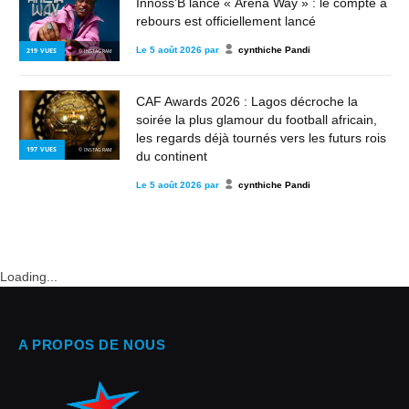
Innoss’B lance « Arena Way » : le compte à
rebours est officiellement lancé
Le
5 août 2026
par
cynthiche Pandi
219
VUES
© INSTAGRAM
CAF Awards 2026 : Lagos décroche la
soirée la plus glamour du football africain,
les regards déjà tournés vers les futurs rois
197
VUES
© INSTAGRAM
du continent
Le
5 août 2026
par
cynthiche Pandi
Loading...
A PROPOS DE NOUS