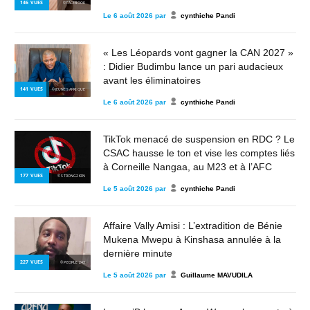
146
VUES
© FACEBOOK
Le
6 août 2026
par
cynthiche Pandi
« Les Léopards vont gagner la CAN 2027 »
: Didier Budimbu lance un pari audacieux
avant les éliminatoires
141
VUES
© JEUNES AFRIQUE
Le
6 août 2026
par
cynthiche Pandi
TikTok menacé de suspension en RDC ? Le
CSAC hausse le ton et vise les comptes liés
à Corneille Nangaa, au M23 et à l’AFC
177
VUES
© STRONG2KIN
Le
5 août 2026
par
cynthiche Pandi
Affaire Vally Amisi : L’extradition de Bénie
Mukena Mwepu à Kinshasa annulée à la
dernière minute
227
VUES
© PEOPLE 243
Le
5 août 2026
par
Guillaume MAVUDILA