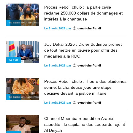
Procès Rebo Tchulo : la partie civile
réclame 250.000 dollars de dommages et
intérêts à la chanteuse
149
VUES
© AGENCE CONGOLAISE DE PRESSE
Le
6 août 2026
par
cynthiche Pandi
JOJ Dakar 2026 : Didier Budimbu promet
de tout mettre en œuvre pour offrir des
médailles à la RDC
160
VUES
© WIKIPÉDIA
Le
6 août 2026
par
cynthiche Pandi
Procès Rebo Tchulo : l’heure des plaidoiries
sonne, la chanteuse joue une étape
décisive devant la justice militaire
150
VUES
© AGENCE CONGOLAISE DE PRESSE
Le
6 août 2026
par
cynthiche Pandi
Chancel Mbemba rebondit en Arabie
saoudite : le capitaine des Léopards rejoint
Al Diriyah