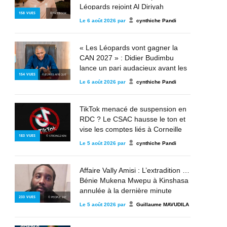
Léopards rejoint Al Diriyah
158
VUES
© FACEBOOK
Le
6 août 2026
par
cynthiche Pandi
« Les Léopards vont gagner la
CAN 2027 » : Didier Budimbu
lance un pari audacieux avant les
154
VUES
© JEUNES AFRIQUE
éliminatoires
Le
6 août 2026
par
cynthiche Pandi
TikTok menacé de suspension en
RDC ? Le CSAC hausse le ton et
vise les comptes liés à Corneille
183
VUES
© STRONG2KIN
Nangaa, au M23 et à l’AFC
Le
5 août 2026
par
cynthiche Pandi
Affaire Vally Amisi : L’extradition de
Bénie Mukena Mwepu à Kinshasa
annulée à la dernière minute
233
VUES
© PEOPLE 243
Le
5 août 2026
par
Guillaume MAVUDILA