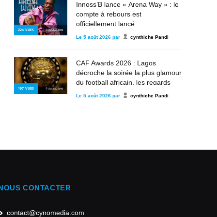
Innoss’B lance « Arena Way » : le
compte à rebours est
officiellement lancé
224
VUES
© INSTAGRAM
Le
5 août 2026
par
cynthiche Pandi
CAF Awards 2026 : Lagos
décroche la soirée la plus glamour
du football africain, les regards
197
VUES
© INSTAGRAM
déjà tournés vers les futurs rois du
Le
5 août 2026
par
cynthiche Pandi
continent
NOUS CONTACTER
contact@cynomedia.com