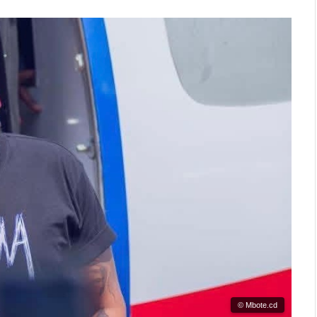
© Mbote.cd