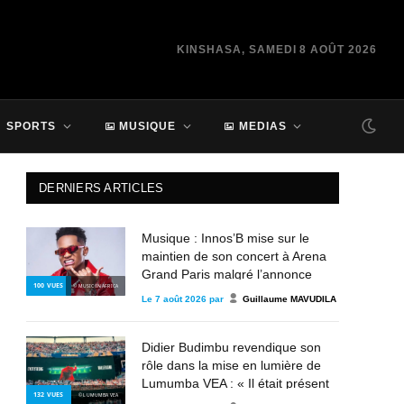
KINSHASA, SAMEDI 8 AOÛT 2026
SPORTS
MUSIQUE
MEDIAS
DERNIERS ARTICLES
Musique : Innos’B mise sur le
maintien de son concert à Arena
Grand Paris malgré l’annonce
100
VUES
© MUSIC IN AFRICA
d’annulation
Le
7 août 2026
par
Guillaume MAVUDILA
Didier Budimbu revendique son
rôle dans la mise en lumière de
Lumumba VEA : « Il était présent
132
VUES
© LUMUMBA VEA
depuis 2013, mais personne n’en