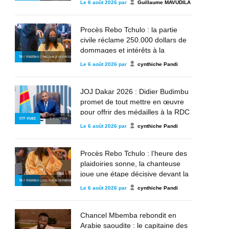
Le
6 août 2026
par
Guillaume MAVUDILA
parle »
Procès Rebo Tchulo : la partie
civile réclame 250.000 dollars de
dommages et intérêts à la
164
VUES
© AGENCE CONGOLAISE DE PRESSE
chanteuse
Le
6 août 2026
par
cynthiche Pandi
JOJ Dakar 2026 : Didier Budimbu
promet de tout mettre en œuvre
pour offrir des médailles à la RDC
177
VUES
© WIKIPÉDIA
Le
6 août 2026
par
cynthiche Pandi
Procès Rebo Tchulo : l’heure des
plaidoiries sonne, la chanteuse
joue une étape décisive devant la
164
VUES
© AGENCE CONGOLAISE DE PRESSE
justice militaire
Le
6 août 2026
par
cynthiche Pandi
Chancel Mbemba rebondit en
Arabie saoudite : le capitaine des