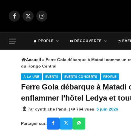
Facebook
X
Instagram
(Twitter)
PEOPLE
DÉCOUVERTE
EVE
Accueil
»
Ferre Gola débarque à Matadi comme un roi 
du Kongo Central
A LA UNE
EVENTS
EVENTS CONCERTS
PEOPLE
Ferre Gola débarque à Matadi 
enflammer l’hôtel Ledya et tou
Par
cynthiche Pandi
|
764
vues
5 juin 2026
Partager sur: