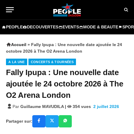
PEOPLE
DECOUVERTES
EVENTS
MODE & BEAUTE
SPOR
Accueil
»
Fally Ipupa : Une nouvelle date ajoutée le 24
octobre 2026 à The O2 Arena London
A LA UNE
CONCERTS & TOURNÉES
Fally Ipupa : Une nouvelle date
ajoutée le 24 octobre 2026 à The
O2 Arena London
Par
Guillaume MAVUDILA
|
354
vues
2 juillet 2026
Partager sur: