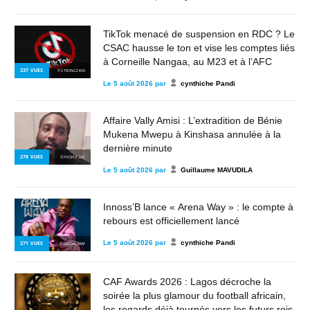
TikTok menacé de suspension en RDC ? Le
CSAC hausse le ton et vise les comptes liés
à Corneille Nangaa, au M23 et à l’AFC
237
VUES
© STRONG2KIN
Le
5 août 2026
par
cynthiche Pandi
Affaire Vally Amisi : L’extradition de Bénie
Mukena Mwepu à Kinshasa annulée à la
dernière minute
278
VUES
© PEOPLE 243
Le
5 août 2026
par
Guillaume MAVUDILA
Innoss’B lance « Arena Way » : le compte à
rebours est officiellement lancé
Le
5 août 2026
par
cynthiche Pandi
271
VUES
© INSTAGRAM
CAF Awards 2026 : Lagos décroche la
soirée la plus glamour du football africain,
les regards déjà tournés vers les futurs rois