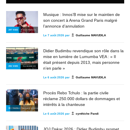
Musique : Innos’B mise sur le maintien de
son concert à Arena Grand Paris malgré
l’annonce d’annulation
297
VUES
© MUSIC IN AFRICA
Le
7 août 2026
par
Guillaume MAVUDILA
Didier Budimbu revendique son rôle dans la
mise en lumière de Lumumba VEA : « Il
était présent depuis 2013, mais personne
292
VUES
© LUMUMBA VEA
n’en parle »
Le
6 août 2026
par
Guillaume MAVUDILA
Procès Rebo Tchulo : la partie civile
réclame 250.000 dollars de dommages et
intérêts à la chanteuse
354
VUES
© AGENCE CONGOLAISE DE PRESSE
Le
6 août 2026
par
cynthiche Pandi
JOJ Dakar 2026 : Didier Budimbu promet