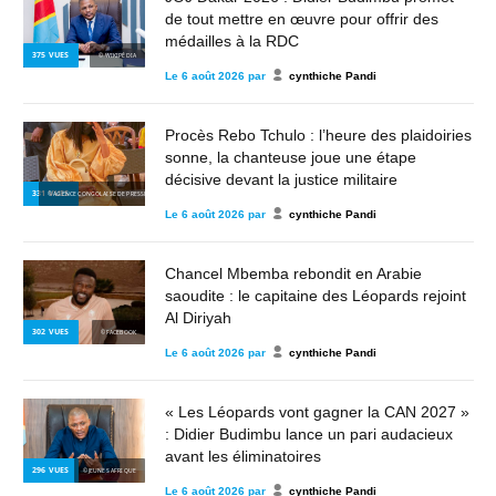
de tout mettre en œuvre pour offrir des
médailles à la RDC
375
VUES
© WIKIPÉDIA
Le
6 août 2026
par
cynthiche Pandi
Procès Rebo Tchulo : l’heure des plaidoiries
sonne, la chanteuse joue une étape
décisive devant la justice militaire
331
VUES
© AGENCE CONGOLAISE DE PRESSE
Le
6 août 2026
par
cynthiche Pandi
Chancel Mbemba rebondit en Arabie
saoudite : le capitaine des Léopards rejoint
Al Diriyah
302
VUES
© FACEBOOK
Le
6 août 2026
par
cynthiche Pandi
« Les Léopards vont gagner la CAN 2027 »
: Didier Budimbu lance un pari audacieux
avant les éliminatoires
296
VUES
© JEUNES AFRIQUE
Le
6 août 2026
par
cynthiche Pandi