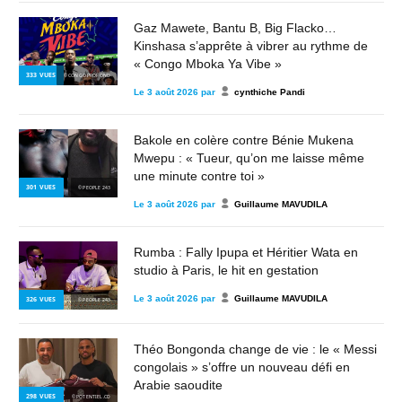
Gaz Mawete, Bantu B, Big Flacko…
Kinshasa s’apprête à vibrer au rythme de
« Congo Mboka Ya Vibe »
333
VUES
© CONGO PROFOND
Le
3 août 2026
par
cynthiche Pandi
Bakole en colère contre Bénie Mukena
Mwepu : « Tueur, qu’on me laisse même
une minute contre toi »
301
VUES
© PEOPLE 243
Le
3 août 2026
par
Guillaume MAVUDILA
Rumba : Fally Ipupa et Héritier Wata en
studio à Paris, le hit en gestation
Le
3 août 2026
par
Guillaume MAVUDILA
326
VUES
© PEOPLE 243
Théo Bongonda change de vie : le « Messi
congolais » s’offre un nouveau défi en
Arabie saoudite
298
VUES
© POTENTIEL.CD