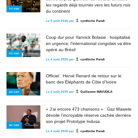
les regards déjà tournés vers les futurs rois
117
VUES
© INSTAGRAM
du continent
Le
5 août 2026
par
cynthiche Pandi
Coup dur pour Yannick Bolasie : hospitalisé
en urgence, l’international congolais va être
opéré au Brésil
215
VUES
© STRONG2KIN
Le
4 août 2026
par
cynthiche Pandi
Officiel : Hervé Renard de retour sur le
banc des Éléphants de Côte d’Ivoire
Le
4 août 2026
par
Guillaume MAVUDILA
235
VUES
© PEOPLE 243
« J’ai encore 473 chansons » : Gaz Mawete
dévoile l’incroyable réserve cachée derrière
son projet Prototype Indusa
267
VUES
© STRONG2KIN
Le
4 août 2026
par
cynthiche Pandi