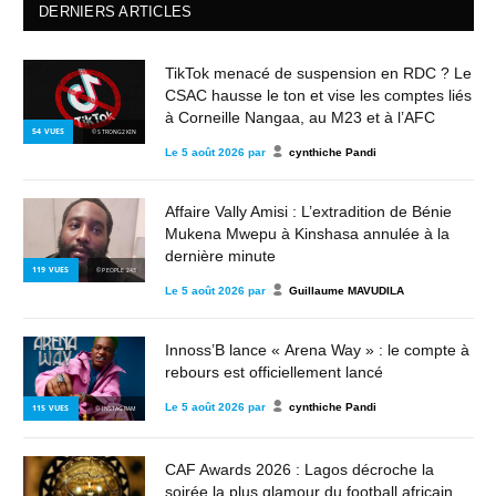
DERNIERS ARTICLES
TikTok menacé de suspension en RDC ? Le
CSAC hausse le ton et vise les comptes liés
à Corneille Nangaa, au M23 et à l’AFC
54
VUES
© STRONG2KIN
Le
5 août 2026
par
cynthiche Pandi
Affaire Vally Amisi : L’extradition de Bénie
Mukena Mwepu à Kinshasa annulée à la
dernière minute
119
VUES
© PEOPLE 243
Le
5 août 2026
par
Guillaume MAVUDILA
Innoss’B lance « Arena Way » : le compte à
rebours est officiellement lancé
Le
5 août 2026
par
cynthiche Pandi
115
VUES
© INSTAGRAM
CAF Awards 2026 : Lagos décroche la
soirée la plus glamour du football africain,