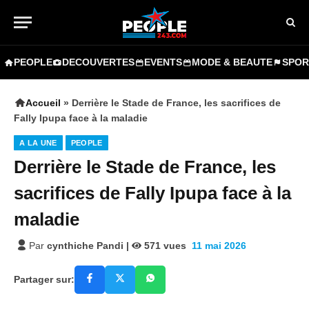
PEOPLE
DECOUVERTES
EVENTS
MODE & BEAUTE
SPOR
Accueil
»
Derrière le Stade de France, les sacrifices de
Fally Ipupa face à la maladie
A LA UNE
PEOPLE
Derrière le Stade de France, les
sacrifices de Fally Ipupa face à la
maladie
Par
cynthiche Pandi
|
571
vues
11 mai 2026
Partager sur: