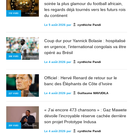
soirée la plus glamour du football africain,
les regards déjà tournés vers les futurs rois
110
VUES
© INSTAGRAM
du continent
Le
5 août 2026
par
cynthiche Pandi
Coup dur pour Yannick Bolasie : hospitalisé
en urgence, l’international congolais va être
opéré au Brésil
208
VUES
© STRONG2KIN
Le
4 août 2026
par
cynthiche Pandi
Officiel : Hervé Renard de retour sur le
banc des Éléphants de Côte d’Ivoire
Le
4 août 2026
par
Guillaume MAVUDILA
227
VUES
© PEOPLE 243
« J’ai encore 473 chansons » : Gaz Mawete
dévoile l’incroyable réserve cachée derrière
son projet Prototype Indusa
259
VUES
© STRONG2KIN
Le
4 août 2026
par
cynthiche Pandi