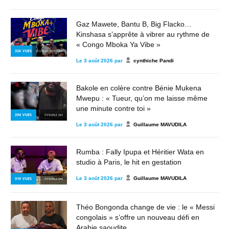
Gaz Mawete, Bantu B, Big Flacko…
Kinshasa s’apprête à vibrer au rythme de
« Congo Mboka Ya Vibe »
326
VUES
© CONGO PROFOND
Le
3 août 2026
par
cynthiche Pandi
Bakole en colère contre Bénie Mukena
Mwepu : « Tueur, qu’on me laisse même
une minute contre toi »
294
VUES
© PEOPLE 243
Le
3 août 2026
par
Guillaume MAVUDILA
Rumba : Fally Ipupa et Héritier Wata en
studio à Paris, le hit en gestation
Le
3 août 2026
par
Guillaume MAVUDILA
319
VUES
© PEOPLE 243
Théo Bongonda change de vie : le « Messi
congolais » s’offre un nouveau défi en
Arabie saoudite