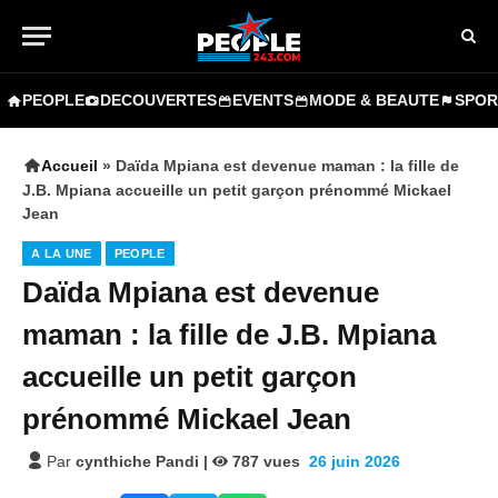
PEOPLE
DECOUVERTES
EVENTS
MODE & BEAUTE
SPOR
Accueil
»
Daïda Mpiana est devenue maman : la fille de
J.B. Mpiana accueille un petit garçon prénommé Mickael
Jean
A LA UNE
PEOPLE
Daïda Mpiana est devenue
maman : la fille de J.B. Mpiana
accueille un petit garçon
prénommé Mickael Jean
Par
cynthiche Pandi
|
787
vues
26 juin 2026