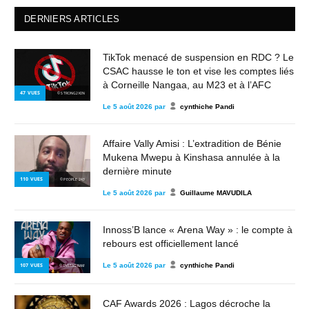
DERNIERS ARTICLES
TikTok menacé de suspension en RDC ? Le
CSAC hausse le ton et vise les comptes liés
à Corneille Nangaa, au M23 et à l’AFC
47
VUES
© STRONG2KIN
Le
5 août 2026
par
cynthiche Pandi
Affaire Vally Amisi : L’extradition de Bénie
Mukena Mwepu à Kinshasa annulée à la
dernière minute
110
VUES
© PEOPLE 243
Le
5 août 2026
par
Guillaume MAVUDILA
Innoss’B lance « Arena Way » : le compte à
rebours est officiellement lancé
Le
5 août 2026
par
cynthiche Pandi
107
VUES
© INSTAGRAM
CAF Awards 2026 : Lagos décroche la