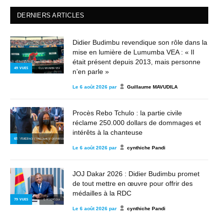
DERNIERS ARTICLES
Didier Budimbu revendique son rôle dans la
mise en lumière de Lumumba VEA : « Il
était présent depuis 2013, mais personne
49
VUES
© LUMUMBA VEA
n’en parle »
Le
6 août 2026
par
Guillaume MAVUDILA
Procès Rebo Tchulo : la partie civile
réclame 250.000 dollars de dommages et
intérêts à la chanteuse
65
VUES
© AGENCE CONGOLAISE DE PRESSE
Le
6 août 2026
par
cynthiche Pandi
JOJ Dakar 2026 : Didier Budimbu promet
de tout mettre en œuvre pour offrir des
médailles à la RDC
79
VUES
© WIKIPÉDIA
Le
6 août 2026
par
cynthiche Pandi