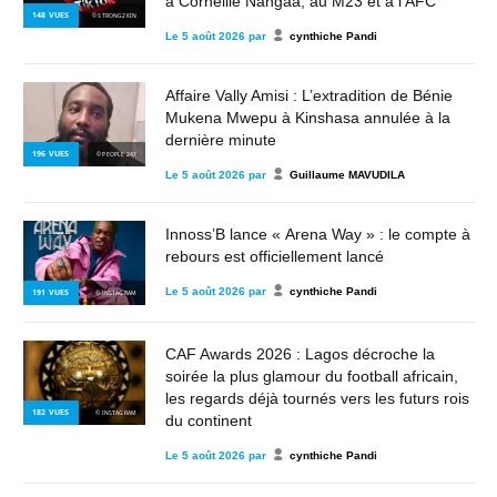
à Corneille Nangaa, au M23 et à l’AFC
148
VUES
© STRONG2KIN
Le
5 août 2026
par
cynthiche Pandi
Affaire Vally Amisi : L’extradition de Bénie
Mukena Mwepu à Kinshasa annulée à la
dernière minute
196
VUES
© PEOPLE 243
Le
5 août 2026
par
Guillaume MAVUDILA
Innoss’B lance « Arena Way » : le compte à
rebours est officiellement lancé
Le
5 août 2026
par
cynthiche Pandi
191
VUES
© INSTAGRAM
CAF Awards 2026 : Lagos décroche la
soirée la plus glamour du football africain,
les regards déjà tournés vers les futurs rois
182
VUES
© INSTAGRAM
du continent
Le
5 août 2026
par
cynthiche Pandi