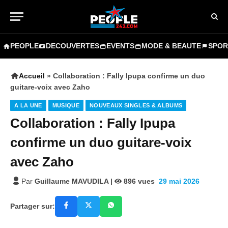
PEOPLE
DECOUVERTES
EVENTS
MODE & BEAUTE
SPOR
Accueil
»
Collaboration : Fally Ipupa confirme un duo
guitare-voix avec Zaho
A LA UNE
MUSIQUE
NOUVEAUX SINGLES & ALBUMS
Collaboration : Fally Ipupa
confirme un duo guitare-voix
avec Zaho
Par
Guillaume MAVUDILA
|
896
vues
29 mai 2026
Partager sur: