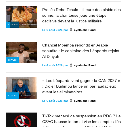
Procès Rebo Tchulo : l’heure des plaidoiries
sonne, la chanteuse joue une étape
décisive devant la justice militaire
82
VUES
© AGENCE CONGOLAISE DE PRESSE
Le
6 août 2026
par
cynthiche Pandi
Chancel Mbemba rebondit en Arabie
saoudite : le capitaine des Léopards rejoint
Al Diriyah
88
VUES
© FACEBOOK
Le
6 août 2026
par
cynthiche Pandi
« Les Léopards vont gagner la CAN 2027 »
: Didier Budimbu lance un pari audacieux
avant les éliminatoires
87
VUES
© JEUNES AFRIQUE
Le
6 août 2026
par
cynthiche Pandi
TikTok menacé de suspension en RDC ? Le
CSAC hausse le ton et vise les comptes liés