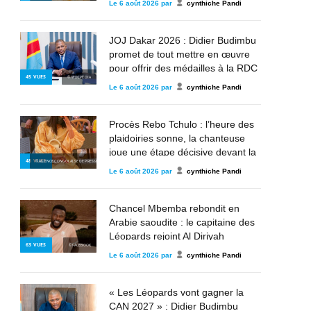
Le
6 août 2026
par
cynthiche Pandi
JOJ Dakar 2026 : Didier Budimbu
promet de tout mettre en œuvre
pour offrir des médailles à la RDC
45
VUES
© WIKIPÉDIA
Le
6 août 2026
par
cynthiche Pandi
Procès Rebo Tchulo : l’heure des
plaidoiries sonne, la chanteuse
joue une étape décisive devant la
48
VUES
© AGENCE CONGOLAISE DE PRESSE
justice militaire
Le
6 août 2026
par
cynthiche Pandi
Chancel Mbemba rebondit en
Arabie saoudite : le capitaine des
Léopards rejoint Al Diriyah
63
VUES
© FACEBOOK
Le
6 août 2026
par
cynthiche Pandi
« Les Léopards vont gagner la
CAN 2027 » : Didier Budimbu