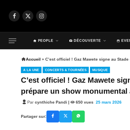
Facebook
X
Instagram
(Twitter)
PEOPLE
DÉCOUVERTE
EVE
Accueil
»
C’est officiel ! Gaz Mawete signe au Stad
A LA UNE
CONCERTS & TOURNÉES
MUSIQUE
C’est officiel ! Gaz Mawete si
prépare un show monumental 
Par
cynthiche Pandi
|
650
vues
25 mars 2026
Partager sur: