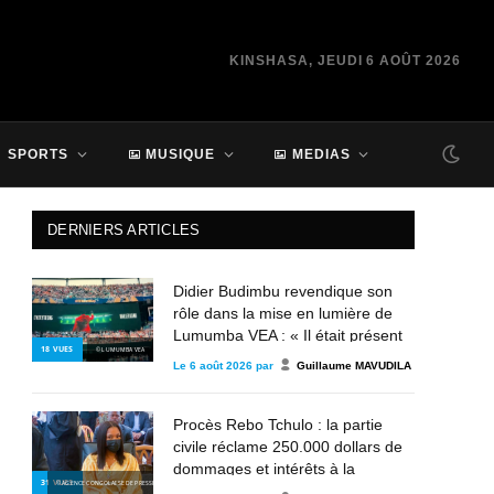
KINSHASA, JEUDI 6 AOÛT 2026
SPORTS
MUSIQUE
MEDIAS
DERNIERS ARTICLES
Didier Budimbu revendique son
rôle dans la mise en lumière de
Lumumba VEA : « Il était présent
18
VUES
© LUMUMBA VEA
depuis 2013, mais personne n’en
Le
6 août 2026
par
Guillaume MAVUDILA
parle »
Procès Rebo Tchulo : la partie
civile réclame 250.000 dollars de
dommages et intérêts à la
31
VUES
© AGENCE CONGOLAISE DE PRESSE
chanteuse