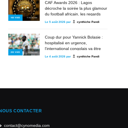
CAF Awards 2026 : Lagos
décroche la soirée la plus glamour
du football africain, les regards
165
VUES
© INSTAGRAM
déjà tournés vers les futurs rois du
Le
5 août 2026
par
cynthiche Pandi
continent
Coup dur pour Yannick Bolasie :
hospitalisé en urgence,
l’international congolais va être
255
VUES
© STRONG2KIN
opéré au Brésil
Le
4 août 2026
par
cynthiche Pandi
NOUS CONTACTER
contact@cynomedia.com