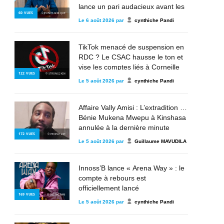
lance un pari audacieux avant les
60
VUES
© JEUNES AFRIQUE
éliminatoires
Le
6 août 2026
par
cynthiche Pandi
TikTok menacé de suspension en
RDC ? Le CSAC hausse le ton et
vise les comptes liés à Corneille
122
VUES
© STRONG2KIN
Nangaa, au M23 et à l’AFC
Le
5 août 2026
par
cynthiche Pandi
Affaire Vally Amisi : L’extradition de
Bénie Mukena Mwepu à Kinshasa
annulée à la dernière minute
172
VUES
© PEOPLE 243
Le
5 août 2026
par
Guillaume MAVUDILA
Innoss’B lance « Arena Way » : le
compte à rebours est
officiellement lancé
169
VUES
© INSTAGRAM
Le
5 août 2026
par
cynthiche Pandi