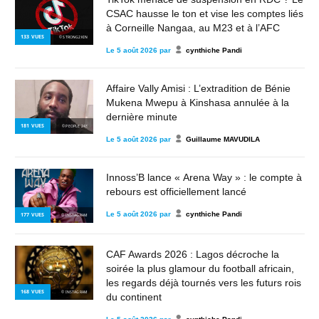
CSAC hausse le ton et vise les comptes liés
à Corneille Nangaa, au M23 et à l’AFC
133
VUES
© STRONG2KIN
Le
5 août 2026
par
cynthiche Pandi
Affaire Vally Amisi : L’extradition de Bénie
Mukena Mwepu à Kinshasa annulée à la
dernière minute
181
VUES
© PEOPLE 243
Le
5 août 2026
par
Guillaume MAVUDILA
Innoss’B lance « Arena Way » : le compte à
rebours est officiellement lancé
Le
5 août 2026
par
cynthiche Pandi
177
VUES
© INSTAGRAM
CAF Awards 2026 : Lagos décroche la
soirée la plus glamour du football africain,
les regards déjà tournés vers les futurs rois
168
VUES
© INSTAGRAM
du continent