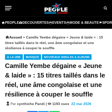
PEOPLE
DECOUVERTES
EVENTS
MODE & BEAUTE
SPOR
Accueil
»
Camille Yembe dégaine « Jeune & laide » : 15
titres taillés dans le réel, une âme congolaise et une
résilience à couper le souffle
A LA UNE
MUSIQUE
NOUVEAUX SINGLES & ALBUMS
Camille Yembe dégaine « Jeune
& laide » : 15 titres taillés dans le
réel, une âme congolaise et une
résilience à couper le souffle
Par
cynthiche Pandi
|
1193
vues
22 mai 2026