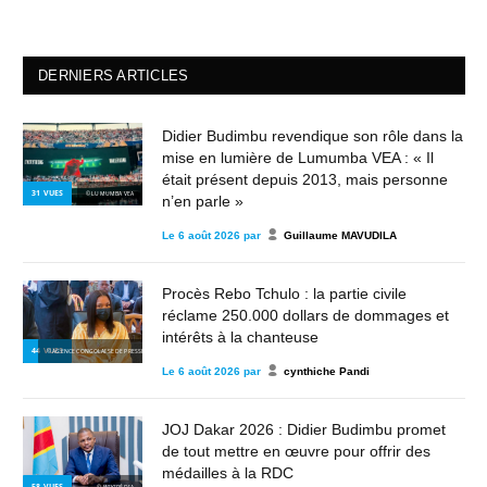
DERNIERS ARTICLES
Didier Budimbu revendique son rôle dans la
mise en lumière de Lumumba VEA : « Il
était présent depuis 2013, mais personne
31
VUES
© LUMUMBA VEA
n’en parle »
Le
6 août 2026
par
Guillaume MAVUDILA
Procès Rebo Tchulo : la partie civile
réclame 250.000 dollars de dommages et
intérêts à la chanteuse
44
VUES
© AGENCE CONGOLAISE DE PRESSE
Le
6 août 2026
par
cynthiche Pandi
JOJ Dakar 2026 : Didier Budimbu promet
de tout mettre en œuvre pour offrir des
médailles à la RDC
58
VUES
© WIKIPÉDIA