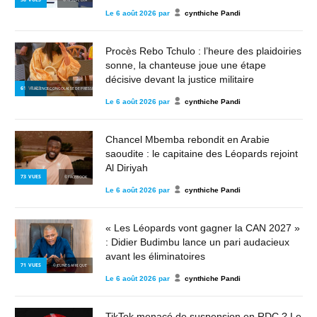
Le
6 août 2026
par
cynthiche Pandi
Procès Rebo Tchulo : l’heure des plaidoiries
sonne, la chanteuse joue une étape
décisive devant la justice militaire
61
VUES
© AGENCE CONGOLAISE DE PRESSE
Le
6 août 2026
par
cynthiche Pandi
Chancel Mbemba rebondit en Arabie
saoudite : le capitaine des Léopards rejoint
Al Diriyah
73
VUES
© FACEBOOK
Le
6 août 2026
par
cynthiche Pandi
« Les Léopards vont gagner la CAN 2027 »
: Didier Budimbu lance un pari audacieux
avant les éliminatoires
71
VUES
© JEUNES AFRIQUE
Le
6 août 2026
par
cynthiche Pandi
TikTok menacé de suspension en RDC ? Le