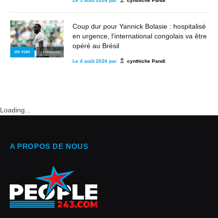
Le
5 août 2026
par
cynthiche Pandi
Coup dur pour Yannick Bolasie : hospitalisé
en urgence, l’international congolais va être
opéré au Brésil
255
VUES
© STRONG2KIN
Le
4 août 2026
par
cynthiche Pandi
Loading...
A PROPOS DE NOUS